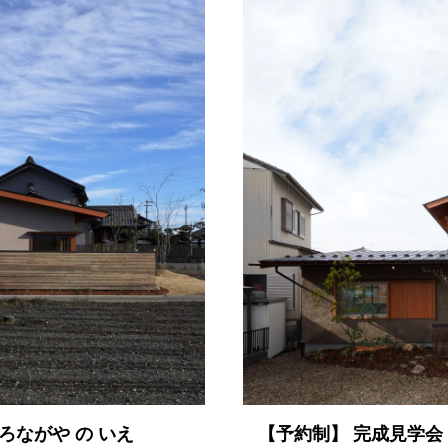
ろながや の いえ
【予約制】 完成見学会