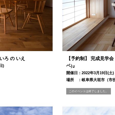
いろ の いえ
【予約制】 完成見学会
ベ)』
日)
開催日：2022年3月19日(土)
場所 ：岐阜県大垣市（市
このイベントは終了しました。