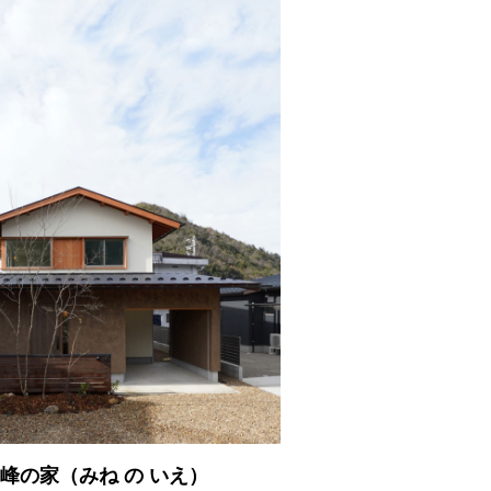
 峰の家（みね の いえ）