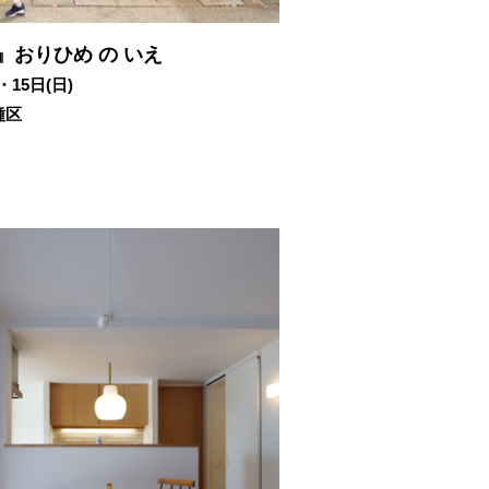
』おりひめ の いえ
・15日(日)
種区