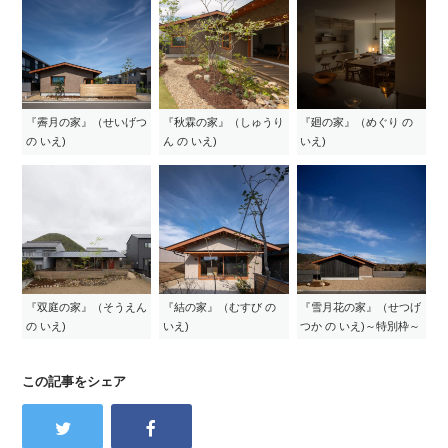
『霽月の家』（せいげつ
『秋霖の家』（しゅうり
『廻の家』（めぐり の
の いえ)
ん の いえ)
いえ)
『双庭の家』（そうえん
『結の家』（むすび の
『雪月花の家』（せつげ
の いえ)
いえ)
つか の いえ)～特別枠～
この記事をシェア