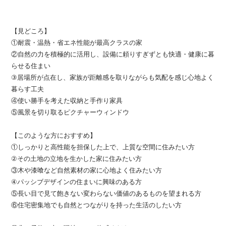
【見どころ】
①耐震・温熱・省エネ性能が最高クラスの家
②自然の力を積極的に活用し、設備に頼りすぎずとも快適・健康に暮
らせる住まい
③居場所が点在し、家族が距離感を取りながらも気配を感じ心地よく
暮らす工夫
④使い勝手を考えた収納と手作り家具
⑤風景を切り取るピクチャーウィンドウ
【このような方におすすめ】
①しっかりと高性能を担保した上で、上質な空間に住みたい方
②その土地の立地を生かした家に住みたい方
③木や漆喰など自然素材の家に心地よく住みたい方
④パッシブデザインの住まいに興味のある方
⑤長い目で見て飽きない変わらない価値のあるものを望まれる方
⑥住宅密集地でも自然とつながりを持った生活のしたい方