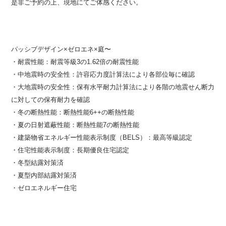
是非ご予約の上、現地にてご体感ください。
パッシブデザイン×ゼロエネ×庭〜
・耐震性能：耐震等級3の1.62倍の耐震性能
・中地震時の安全性：許容応力度計算法により各部位毎に確認
・大地震時の安全性：保有水平耐力計算法により各階の地震せん断力
に対しての保有耐力を確認
・冬の断熱性能：断熱性能6++の断熱性能
・夏の日射遮蔽性能：断熱性能7の断熱性能
・建築物省エネルギー性能表示制度（BELS）：最高等級認定
・住宅性能表示制度：長期優良住宅認定
・冬型結露対策済
・夏型内部結露対策済
・ゼロエネルギー住宅