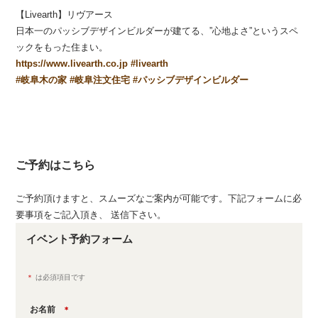
【Livearth】リヴアース
日本一のパッシブデザインビルダーが建てる、”心地よさ”というスペ
ックをもった住まい。
https://www.livearth.co.jp
#
livearth
#
岐阜木の家
#
岐阜注文住宅
#
パッシブデザインビルダー
ご予約はこちら
ご予約頂けますと、スムーズなご案内が可能です。下記フォームに必
要事項をご記入頂き、 送信下さい。
イベント予約フォーム
＊
は必須項目です
お名前
＊