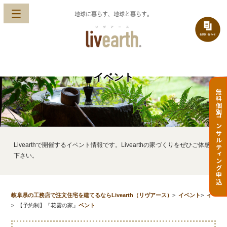
地球に暮らす、地球と暮らす。
イベント
無料個別コンサルティング申込
Livearthで開催するイベント情報です。Livearthの家づくりをぜひご体感
下さい。
岐阜県の工務店で注文住宅を建てるならLivearth（リヴアース）
>
イベント
>
イ
>
【予約制】『花雲の家』
ベント