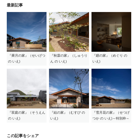
最新記事
『霽月の家』（せいげつ
『秋霖の家』（しゅうり
『廻の家』（めぐり の
の いえ)
ん の いえ)
いえ)
『双庭の家』（そうえん
『結の家』（むすび の
『雪月花の家』（せつげ
の いえ)
いえ)
つか の いえ)～特別枠～
この記事をシェア