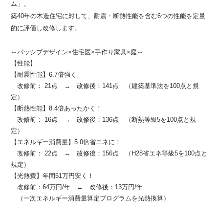
ム」。
築40年の木造住宅
に対して、耐震・断熱性能を含む6つの性能を定量
的に評価し改修します。
～パッシブデザイン×住宅医×手作り家具×庭～
【性能】
【耐震性能】6.7倍強く
改修前： 21点 → 改修後：141点 （建築基準法を100点と規
定）
【断熱性能】8.4倍あったかく！
改修前： 16点 → 改修後：136点 （断熱等級5を100点と規
定）
【エネルギー消費量】5.0倍省エネに！
改修前： 22点 → 改修後：156点 （H28省エネ等級5を100点と
規定）
【光熱費】年間51万円安く！
改修前：64万円/年 → 改修後：13万円/年
（一次エネルギー消費量算定プログラムを光熱換算）