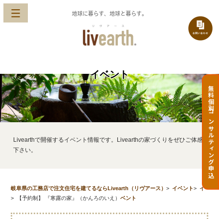
地球に暮らす、地球と暮らす。
イベント
無料個別コンサルティング申込
Livearthで開催するイベント情報です。Livearthの家づくりをぜひご体感
下さい。
岐阜県の工務店で注文住宅を建てるならLivearth（リヴアース）
>
イベント
>
イ
>
【予約制】 『寒露の家』（かんろのいえ）
ベント