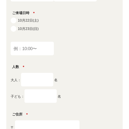
ご来場日時
＊
10月22日(土)
10月23日(日)
人数
＊
大人：
名
子ども：
名
ご住所
＊
〒