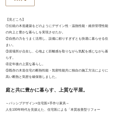
【見どころ】
①伝統の木造建築をどのようにデザイン性・温熱性能・維持管理性能
の向上と豊かな暮らしを実現させたか。
②自然の力をうまく活用し、設備に頼りすぎずとも快適に暮らせる住
まい。
③居場所が点在し、心地よく距離感を取りながら気配を感じながら暮
らす。
④定年後の上質な暮らし。
⑤既存の木造住宅の断熱性能・気密性能共に独自の施工方法によりに
高い断熱と気密を確保致しました。
庭と共に豊かに暮らす、上質な平屋。
～パッシブデザイン×住宅医×手作り家具～
人生100年時代を見据えた、住宅医による「本質改善型リフォー