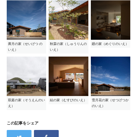
霽月の家（せいげつ の
秋霖の家（しゅうりんの
廻の家（めぐりのいえ）
いえ）
いえ）
双庭の家（そうえんのい
結の家（むすびのいえ）
雪月花の家（せつげつか
え）
のいえ）
この記事をシェア