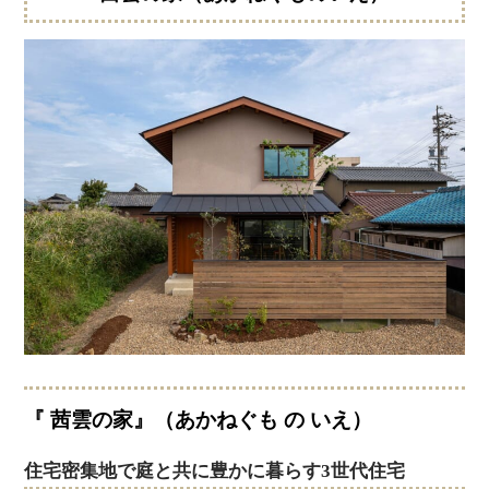
『 茜雲の家』
（あかねぐも の いえ）
住宅密集地で庭と共に豊かに暮らす3世代住宅