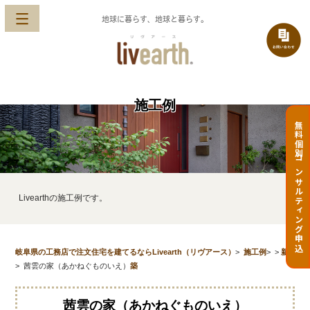
地球に暮らす、地球と暮らす。
施工例
無料個別コンサルティング申込
Livearthの施工例です。
岐阜県の工務店で注文住宅を建てるならLivearth（リヴアース）
>
施工例
>
>
新
>
茜雲の家（あかねぐものいえ）
築
茜雲の家（あかねぐものいえ）