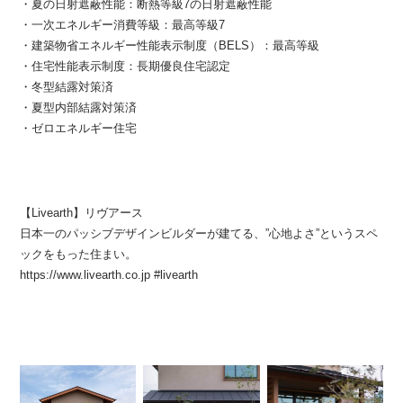
・夏の日射遮蔽性能：断熱等級7の日射遮蔽性能
・一次エネルギー消費等級：最高等級7
・建築物省エネルギー性能表示制度（BELS）：最高等級
・住宅性能表示制度：長期優良住宅認定
・冬型結露対策済
・夏型内部結露対策済
・ゼロエネルギー住宅
【Livearth】リヴアース
日本一のパッシブデザインビルダーが建てる、”心地よさ”というスペ
ックをもった住まい。
https://www.livearth.co.jp #livearth