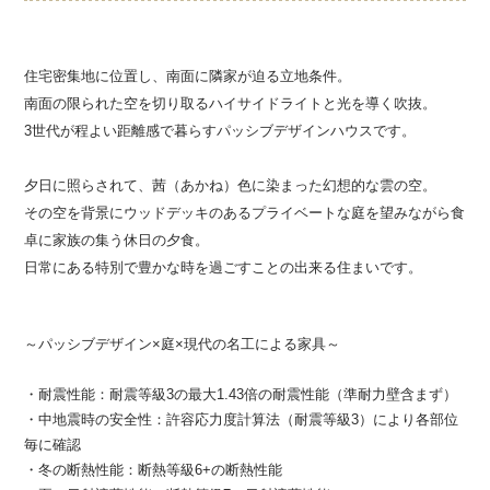
住宅密集地に位置し、南面に隣家が迫る立地条件。
南面の限られた空を切り取るハイサイドライトと光を導く吹抜。
3世代が程よい距離感で暮らすパッシブデザインハウスです。
夕日に照らされて、茜（あかね）色に染まった幻想的な雲の空。
その空を背景にウッドデッキのあるプライベートな庭を望みながら食
卓に家族の集う休日の夕食。
日常にある特別で豊かな時を過ごすことの出来る住まいです。
～パッシブデザイン×庭×現代の名工による家具～
・耐震性能：耐震等級3の最大1.43倍の耐震性能（準耐力壁含まず）
・中地震時の安全性：許容応力度計算法（耐震等級3）により各部位
毎に確認
・冬の断熱性能：断熱等級6+の断熱性能