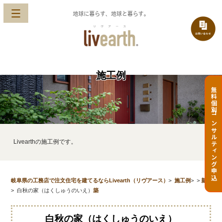
地球に暮らす、地球と暮らす。
施工例
無料個別コンサルティング申込
Livearthの施工例です。
岐阜県の工務店で注文住宅を建てるならLivearth（リヴアース）
>
施工例
>
>
新
>
白秋の家（はくしゅうのいえ）
築
白秋の家（はくしゅうのいえ）