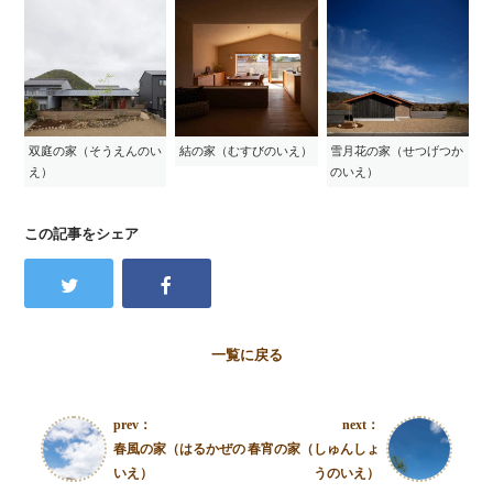
双庭の家（そうえんのい
結の家（むすびのいえ）
雪月花の家（せつげつか
え）
のいえ）
この記事をシェア
一覧に戻る
prev：
next：
春風の家（はるかぜの
春宵の家（しゅんしょ
いえ）
うのいえ）