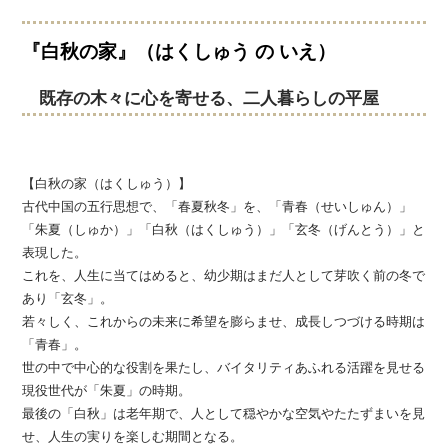
『白秋の家』
（はくしゅう の いえ）
既存の木々に心を寄せる、二人暮らしの平屋
【白秋の家（はくしゅう）】
古代中国の五行思想で、「春夏秋冬」を、「青春（せいしゅん）」
「朱夏（しゅか）」「白秋（はくしゅう）」「玄冬（げんとう）」と
表現した。
これを、人生に当てはめると、幼少期はまだ人として芽吹く前の冬で
あり「玄冬」。
若々しく、これからの未来に希望を膨らませ、成長しつづける時期は
「青春」。
世の中で中心的な役割を果たし、バイタリティあふれる活躍を見せる
現役世代が「朱夏」の時期。
最後の「白秋」は老年期で、人として穏やかな空気やたたずまいを見
せ、人生の実りを楽しむ期間となる。