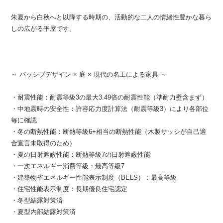
朱夏から白秋へと以降する時期の、活動的な二人の情緒性豊かな暮ら
しの広がる平屋です。
～ パッシブデザイン × 庭 × 現代の名工による家具 ～
・耐震性能：耐震等級3の最大3.49倍の耐震性能（準耐力壁含まず）
・中地震時の安全性：許容応力度計算法（耐震等級3）により各部位
毎に確認
・冬の断熱性能：断熱等級6+相当の断熱性能（木製サッシが自己適
合宣言未取得のため）
・夏の日射遮蔽性能：断熱等級7の日射遮蔽性能
・一次エネルギー消費等級：最高等級7
・建築物省エネルギー性能表示制度（BELS）：最高等級
・住宅性能表示制度：長期優良住宅認定
・冬型結露対策済
・夏型内部結露対策済