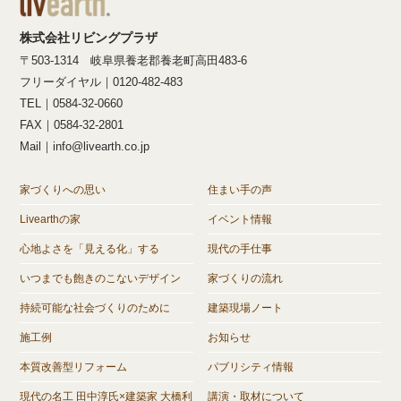
株式会社リビングプラザ
〒503-1314 岐阜県養老郡養老町高田483-6
フリーダイヤル｜0120-482-483
TEL｜0584-32-0660
FAX｜0584-32-2801
Mail｜info@livearth.co.jp
家づくりへの思い
住まい手の声
Livearthの家
イベント情報
心地よさを「見える化」する
現代の手仕事
いつまでも飽きのこないデザイン
家づくりの流れ
持続可能な社会づくりのために
建築現場ノート
施工例
お知らせ
本質改善型リフォーム
パブリシティ情報
現代の名工 田中淳氏×建築家 大橋利
講演・取材について