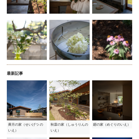
最新記事
霽月の家（せいげつ の
秋霖の家（しゅうりんの
廻の家（めぐりのいえ）
いえ）
いえ）