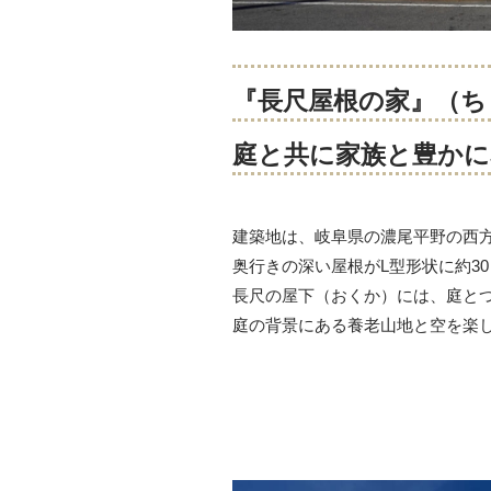
『長尺屋根の家』（ち
庭と共に家族と豊かに
建築地は、岐阜県の濃尾平野の西
奥行きの深い屋根がL型形状に約3
長尺の屋下（おくか）には、庭と
庭の背景にある養老山地と空を楽