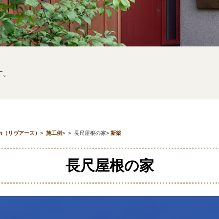
です。
th（リヴアース）
>
施工例
>
>
長尺屋根の家
>
新築
長尺屋根の家