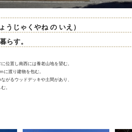
ょうじゃくやね の いえ）
暮らす。
方に位置し南西には養老山地を望む。
0ｍに渡り建物を包む。
つながるウッドデッキや土間があり、
しむ。