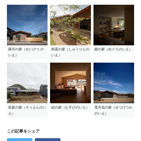
霽月の家（せいげつ の
秋霖の家（しゅうりんの
廻の家（めぐりのいえ）
いえ）
いえ）
双庭の家（そうえんのい
結の家（むすびのいえ）
雪月花の家（せつげつか
え）
のいえ）
この記事をシェア