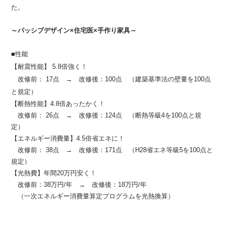
た。
～パッシブデザイン×住宅医×手作り家具～
■性能
【耐震性能】 5.8倍強く！
改修前： 17点 → 改修後：100点 （建築基準法の壁量を100点
と規定）
【断熱性能】4.8倍あったかく！
改修前： 26点 → 改修後：124点 （断熱等級4を100点と規
定）
【エネルギー消費量】4.5倍省エネに！
改修前： 38点 → 改修後：171点 （H28省エネ等級5を100点と
規定）
【光熱費】年間20万円安く！
改修前：38万円/年 → 改修後：18万円/年
（一次エネルギー消費量算定プログラムを光熱換算）