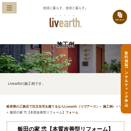
地球に暮らす、地球と暮らす。
施工例
無料個別コンサルティング申込
Livearthの施工例です。
岐阜県の工務店で注文住宅を建てるならLivearth（リヴアース）
>
施工例
>
>
リ
>
飯田の家 弐【本質改善型リフォーム】
フォーム
飯田の家 弐【本質改善型リフォーム】