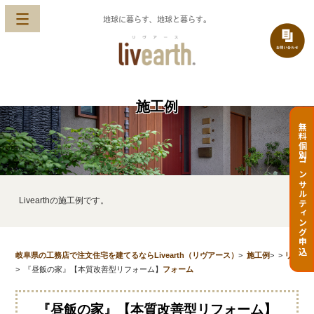
地球に暮らす、地球と暮らす。
施工例
無料個別コンサルティング申込
Livearthの施工例です。
岐阜県の工務店で注文住宅を建てるならLivearth（リヴアース）
>
施工例
>
>
リ
>
『昼飯の家』【本質改善型リフォーム】
フォーム
『昼飯の家』【本質改善型リフォーム】