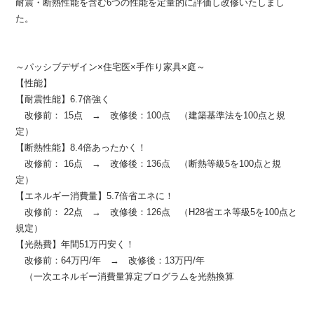
耐震・断熱性能を含む6つの性能を定量的に評価し改修いたしまし
た。
～パッシブデザイン×住宅医×手作り家具×庭～
【性能】
【耐震性能】6.7倍強く
改修前： 15点 → 改修後：100点 （建築基準法を100点と規
定）
【断熱性能】8.4倍あったかく！
改修前： 16点 → 改修後：136点 （断熱等級5を100点と規
定）
【エネルギー消費量】5.7倍省エネに！
改修前： 22点 → 改修後：126点 （H28省エネ等級5を100点と
規定）
【光熱費】年間51万円安く！
改修前：64万円/年 → 改修後：13万円/年
（一次エネルギー消費量算定プログラムを光熱換算