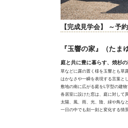
【完成見学会】 ～予
『玉響の家』（たま
庭と共に豊に暮らす、焼杉の
草などに露の置く様を玉響とも草
はかなさや一瞬を表現する言葉と
敷地の南に広がる庭をL字型の建物
各居室に設けた窓は、庭に対して
太陽、風、雨、光、陰、緑や鳥な
一日の中でも刻一刻と変化する情