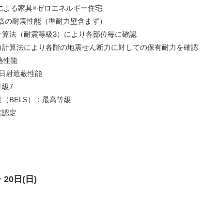
による家具×ゼロエネルギー住宅
3倍の耐震性能（準耐力壁含まず）
計算法（耐震等級3）により各部位毎に確認
力計算法により各階の地震せん断力に対しての保有耐力を確認
熱性能
日射遮蔽性能
級7
（BELS）：最高等級
宅認定
20日(日)