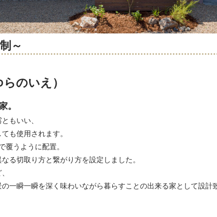
約制～
ゆらのいえ）
家。
露ともいい、
しても使用されます。
で覆うように配置。
異なる切取り方と繋がり方を設定しました。
ど、
景の一瞬一瞬を深く味わいながら暮らすことの出来る家として設計