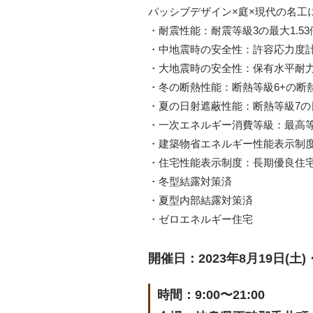
パッシブデザイン×庭×現代の名工
・耐震性能：耐震等級3の最大1.5
・中地震時の安全性：許容応力度
・大地震時の安全性：保有水平耐
・冬の断熱性能：断熱等級6+の断
・夏の日射遮蔽性能：断熱等級7の
・一次エネルギー消費等級：最高等
・建築物省エネルギー性能表示制度
・住宅性能表示制度：長期優良住
・冬型結露対策済
・夏型内部結露対策済
・ゼロエネルギー住宅
開催日：2023年8月19日(土)・
時間：9:00〜21:00