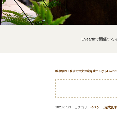
Livearthで開催
岐阜県の工務店で注文住宅を建てるならLivear
2023.07.21 カテゴリ：
イベント
,
完成見学