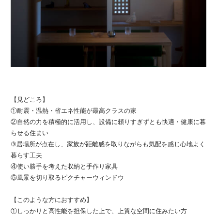
【見どころ】
①耐震・温熱・省エネ性能が最高クラスの家
②自然の力を積極的に活用し、設備に頼りすぎずとも快適・健康に暮
らせる住まい
③居場所が点在し、家族が距離感を取りながらも気配を感じ心地よく
暮らす工夫
④使い勝手を考えた収納と手作り家具
⑤風景を切り取るピクチャーウィンドウ
【このような方におすすめ】
①しっかりと高性能を担保した上で、上質な空間に住みたい方