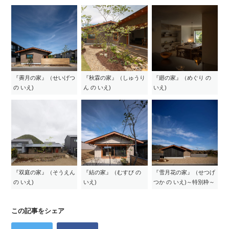
『霽月の家』（せいげつ
『秋霖の家』（しゅうり
『廻の家』（めぐり の
の いえ)
ん の いえ)
いえ)
『双庭の家』（そうえん
『結の家』（むすび の
『雪月花の家』（せつげ
の いえ)
いえ)
つか の いえ)～特別枠～
この記事をシェア