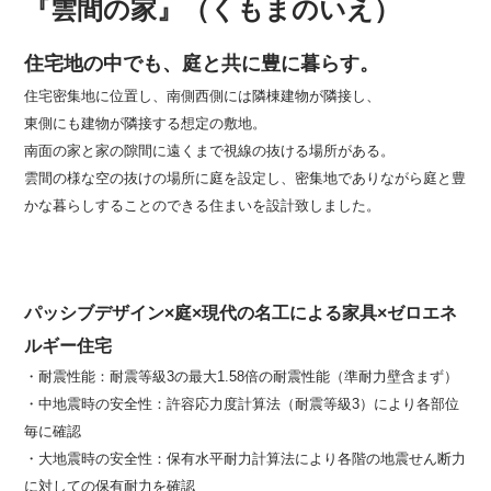
『雲間の家』（くもまのいえ）
住宅地の中でも、庭と共に豊に暮らす。
住宅密集地に位置し、南側西側には隣棟建物が隣接し、
東側にも建物が隣接する想定の敷地。
南面の家と家の隙間に遠くまで視線の抜ける場所がある。
雲間の様な空の抜けの場所に庭を設定し、密集地でありながら庭と豊
かな暮らしすることのできる住まいを設計致しました。
パッシブデザイン×庭×現代の名工による家具×ゼロエネ
ルギー住宅
・耐震性能：耐震等級3の最大1.58倍の耐震性能（準耐力壁含まず）
・中地震時の安全性：許容応力度計算法（耐震等級3）により各部位
毎に確認
・大地震時の安全性：保有水平耐力計算法により各階の地震せん断力
に対しての保有耐力を確認