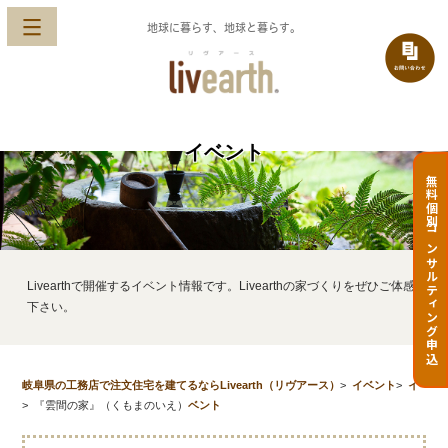
地球に暮らす、地球と暮らす。
イベント
無料個別コンサルティング申込
Livearthで開催するイベント情報です。Livearthの家づくりをぜひご体感
下さい。
岐阜県の工務店で注文住宅を建てるならLivearth（リヴアース）
>
イベント
>
イ
>
『雲間の家』（くもまのいえ）
ベント