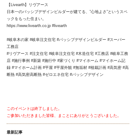
【Livearth】リヴアース
日本一のパッシブデザインビルダーが建てる、”心地よさ”というスペ
ックをもった住まい。
https://www.livearth.co.jp #livearth
#岐阜木の家 #岐阜注文住宅 #パッシブデザインビルダー #スーパー
工務店
#リヴアース #注文住宅 #岐阜注文住宅 #木造住宅 #工務店 #岐阜工務
店 #施行事例 #新築 #施行中 #家づくり #マイホーム #マイホーム記
録 #マイホーム計画 #平屋 #平屋外観 #無垢材 #植栽計画 #高気密 #高
断熱 #高気密高断熱 #ゼロエネ住宅 #パッシブデザイン
このイベントは終了しました。
ご参加いただきました皆様、まことにありがとうございました。
最新記事