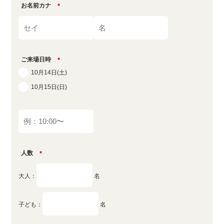
お名前カナ
＊
ご来場日時
＊
10月14日(土)
10月15日(日)
人数
＊
大人：
名
子ども：
名