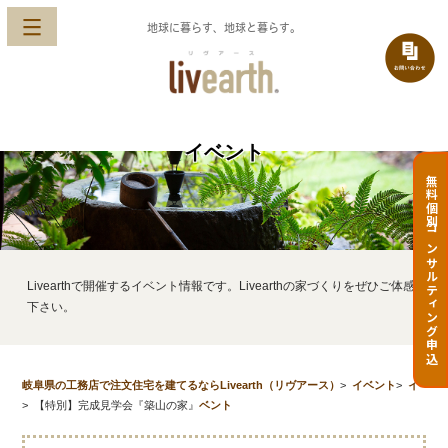
地球に暮らす、地球と暮らす。
イベント
無料個別コンサルティング申込
Livearthで開催するイベント情報です。Livearthの家づくりをぜひご体感
下さい。
岐阜県の工務店で注文住宅を建てるならLivearth（リヴアース）
>
イベント
>
イ
>
【特別】完成見学会『築山の家』
ベント