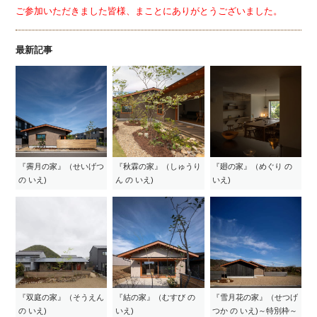
ご参加いただきました皆様、まことにありがとうございました。
最新記事
『霽月の家』（せいげつ
『秋霖の家』（しゅうり
『廻の家』（めぐり の
の いえ)
ん の いえ)
いえ)
『双庭の家』（そうえん
『結の家』（むすび の
『雪月花の家』（せつげ
の いえ)
いえ)
つか の いえ)～特別枠～