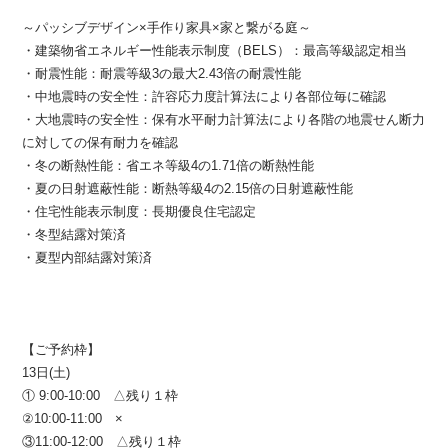
～パッシブデザイン×手作り家具×家と繋がる庭～
・建築物省エネルギー性能表示制度（BELS）：最高等級認定相当
・耐震性能：耐震等級3の最大2.43倍の耐震性能
・中地震時の安全性：許容応力度計算法により各部位毎に確認
・大地震時の安全性：保有水平耐力計算法により各階の地震せん断力
に対しての保有耐力を確認
・冬の断熱性能：省エネ等級4の1.71倍の断熱性能
・夏の日射遮蔽性能：断熱等級4の2.15倍の日射遮蔽性能
・住宅性能表示制度：長期優良住宅認定
・冬型結露対策済
・夏型内部結露対策済
【ご予約枠】
13日(土)
① 9:00-10:00 △残り１枠
②10:00-11:00 ×
③11:00-12:00 △残り１枠