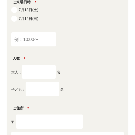
ご来場日時
＊
7月13日(土)
7月14日(日)
人数
＊
大人：
名
子ども：
名
ご住所
＊
〒