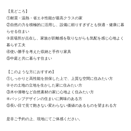
【見どころ】
①耐震・温熱・省エネ性能が最高クラスの家
②自然の力を積極的に活用し、設備に頼りすぎずとも快適・健康に暮
らせる住まい
③居場所が点在し、家族が距離感を取りながらも気配を感じ心地よく
暮らす工夫
④使い勝手を考えた収納と手作り家具
⑤中庭と共に暮らす住まい
【このような方におすすめ】
①しっかりと高性能を担保した上で、上質な空間に住みたい方
②その土地の立地を生かした家に住みたい方
③木や漆喰など自然素材の家に心地よく住みたい方
④パッシブデザインの住まいに興味のある方
⑤長い目で見て飽きない変わらない価値のあるものを望まれる方
是非ご予約の上、現地にてご体感ください。