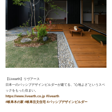
【Livearth】リヴアース
日本一のパッシブデザインビルダーが建てる、”心地よさ”というスペ
ックをもった住まい。
https://www.livearth.co.jp
#
livearth
#
岐阜木の家
#
岐阜注文住宅
#
パッシブデザインビルダー