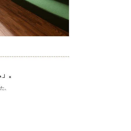
ム」。
した。