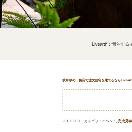
Livearthで開催
岐阜県の工務店で注文住宅を建てるならLivear
2019.08.31 カテゴリ：
イベント
,
完成見学