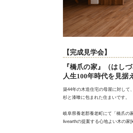
【完成見学会】
『橋爪の家』（はしづ
人生100年時代を見
築44年の木造住宅の母屋に対して
杉と漆喰に包まれた住まいです。
岐阜県養老郡養老町にて「橋爪の
livearthの提案する心地よい木の家[