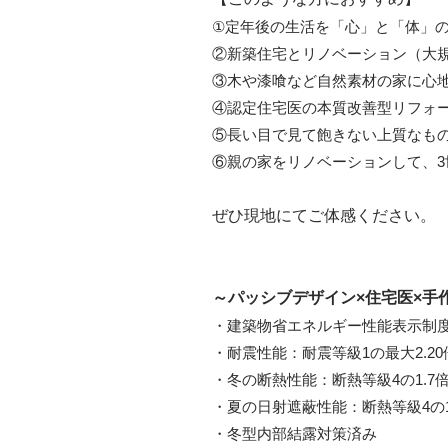
①定年後の生活を「心」と「体」
②新築住宅とリノベーション（大
③木や漆喰など自然素材の家に心
④認定住宅医の本質改善型リフォ
⑤長い目で見て飽きない上質なも
⑥親の家をリノベーションして、3
ぜひ現地にてご体感ください。
～パッシブデザイン×住宅医×手
・建築物省エネルギー性能表示制度(
・耐震性能：耐震等級1の最大2.2
・冬の断熱性能：断熱等級4の1.7
・夏の日射遮蔽性能：断熱等級4の1
・冬型内部結露対策済み