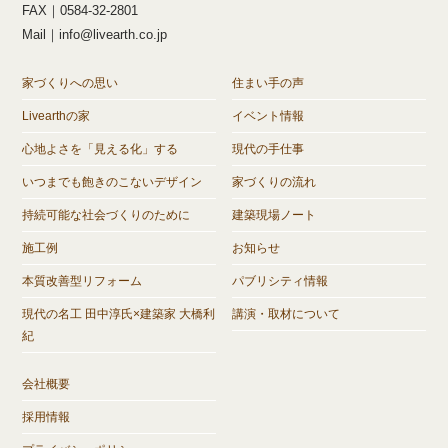
FAX｜0584-32-2801
Mail｜info@livearth.co.jp
家づくりへの思い
住まい手の声
Livearthの家
イベント情報
心地よさを「見える化」する
現代の手仕事
いつまでも飽きのこないデザイン
家づくりの流れ
持続可能な社会づくりのために
建築現場ノート
施工例
お知らせ
本質改善型リフォーム
パブリシティ情報
現代の名工 田中淳氏×建築家 大橋利
講演・取材について
紀
会社概要
採用情報