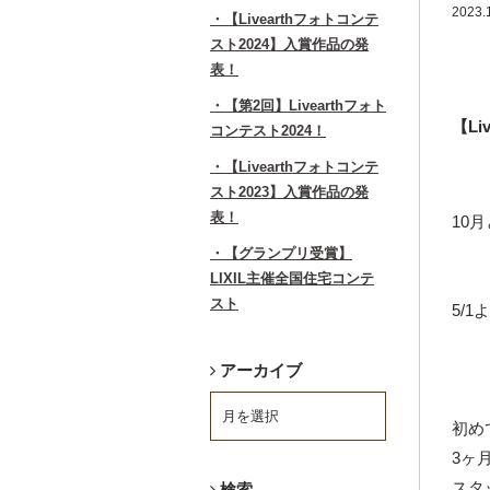
2023
【Livearthフォトコンテ
スト2024】入賞作品の発
表！
【第2回】Livearthフォト
【Li
コンテスト2024！
【Livearthフォトコンテ
スト2023】入賞作品の発
表！
10
【グランプリ受賞】
LIXIL主催全国住宅コンテ
スト
5/
アーカイブ
初め
3ヶ
スタ
検索