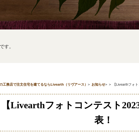
です。
の工務店で注文住宅を建てるならLivearth（リヴアース）
>
お知らせ
>
>
【Livearth
【Livearthフォトコンテスト2
表！