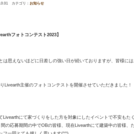
.10.01 カテゴリ：
お知らせ
vearthフォトコンテスト2023】
月とは思えないほどに日差しの強い日が続いておりますが、皆様に
1よりLivearth主催のフォトコンテストを開催させていただきました！
てLivearthにて家づくりをした方を対象にしたイベントで不安も
月間の応募期間の中でOBの皆様、現在Livearthにて建築中の皆様
ッフ一同とても嬉しく思います(^^)