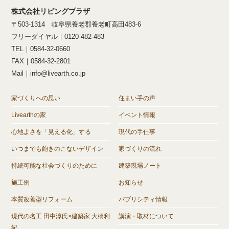
株式会社リビングプラザ
〒503-1314 岐阜県養老郡養老町高田483-6
フリーダイヤル｜0120-482-483
TEL｜0584-32-0660
FAX｜0584-32-2801
Mail｜info@livearth.co.jp
家づくりへの思い
住まい手の声
Livearthの家
イベント情報
心地よさを「見える化」する
現代の手仕事
いつまでも飽きのこないデザイン
家づくりの流れ
持続可能な社会づくりのために
建築現場ノート
施工例
お知らせ
本質改善型リフォーム
パブリシティ情報
現代の名工 田中淳氏×建築家 大橋利
講演・取材について
紀