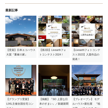
最新記事
【受賞】日本エコハウス
【第2回】Livearthフォ
【Livearthフォトコンテ
大賞『重峯の家』
トコンテスト2024！
スト2023】入賞作品の
発表！
【グランプリ受賞】
【掲載】『SO 上質な日
【プレオープン】 モデ
LIXIL主催全国住宅コン
本のすまい』／新建新聞
ルハウス+新社屋 『暁