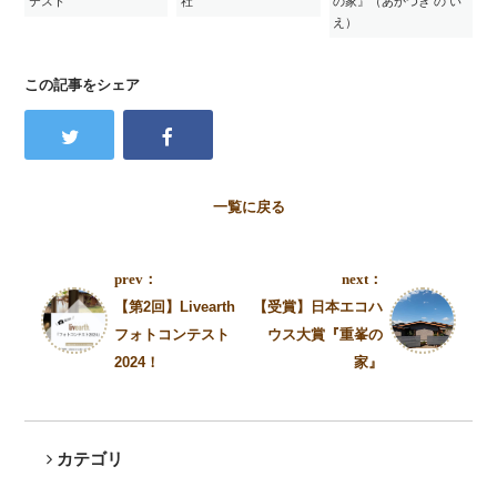
テスト
社
の家』（あかつき の い
え）
この記事をシェア
一覧に戻る
prev：
next：
【第2回】Livearth
【受賞】日本エコハ
フォトコンテスト
ウス大賞『重峯の
2024！
家』
カテゴリ