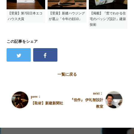
【受賞】第7回日本エコ
【受賞】新建ハウジング
【掲載】『窓でわかる住
ハウス大賞
が選ぶ「今年の顔10」
宅のパッシブ設計』建築
技術
この記事をシェア
一覧に戻る
next：
prev：
『佳作』 伊礼智設計
【取材】新建新聞社
教室