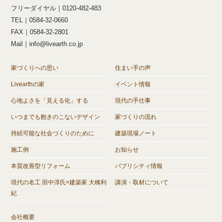
フリーダイヤル｜0120-482-483
TEL｜0584-32-0660
FAX｜0584-32-2801
Mail｜info@livearth.co.jp
家づくりへの思い
住まい手の声
Livearthの家
イベント情報
心地よさを「見える化」する
現代の手仕事
いつまでも飽きのこないデザイン
家づくりの流れ
持続可能な社会づくりのために
建築現場ノート
施工例
お知らせ
本質改善型リフォーム
パブリシティ情報
現代の名工 田中淳氏×建築家 大橋利
講演・取材について
紀
会社概要