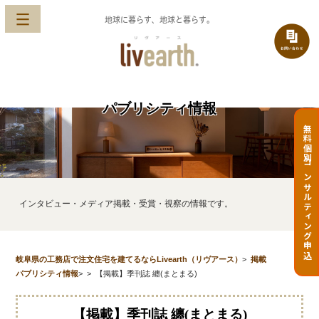
地球に暮らす、地球と暮らす。
パブリシティ情報
無料個別コンサルティング申込
インタビュー・メディア掲載・受賞・視察の情報です。
岐阜県の工務店で注文住宅を建てるならLivearth（リヴアース）
>
掲載
パブリシティ情報
>
>
【掲載】季刊誌 纏(まとまる)
【掲載】季刊誌 纏(まとまる)