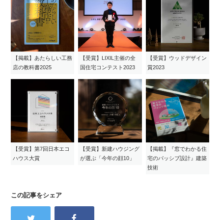
【掲載】あたらしい工務
【受賞】LIXIL主催の全
【受賞】ウッドデザイン
店の教科書2025
国住宅コンテスト2023
賞2023
【受賞】第7回日本エコ
【受賞】新建ハウジング
【掲載】『窓でわかる住
ハウス大賞
が選ぶ「今年の顔10」
宅のパッシブ設計』建築
技術
この記事をシェア