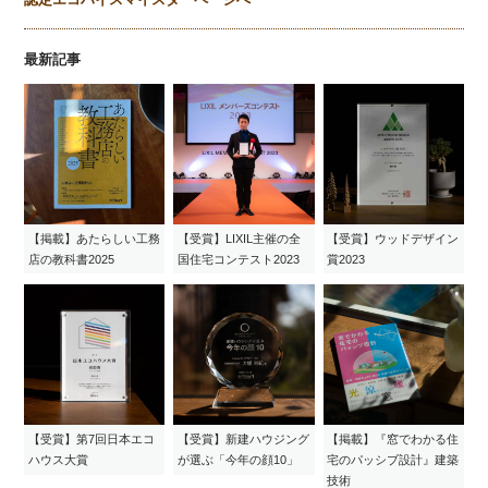
最新記事
【掲載】あたらしい工務
【受賞】LIXIL主催の全
【受賞】ウッドデザイン
店の教科書2025
国住宅コンテスト2023
賞2023
【受賞】第7回日本エコ
【受賞】新建ハウジング
【掲載】『窓でわかる住
ハウス大賞
が選ぶ「今年の顔10」
宅のパッシブ設計』建築
技術