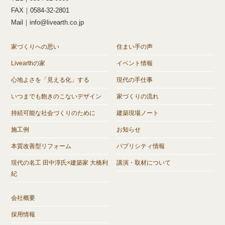
FAX｜0584-32-2801
Mail｜info@livearth.co.jp
家づくりへの思い
住まい手の声
Livearthの家
イベント情報
心地よさを「見える化」する
現代の手仕事
いつまでも飽きのこないデザイン
家づくりの流れ
持続可能な社会づくりのために
建築現場ノート
施工例
お知らせ
本質改善型リフォーム
パブリシティ情報
現代の名工 田中淳氏×建築家 大橋利
講演・取材について
紀
会社概要
採用情報