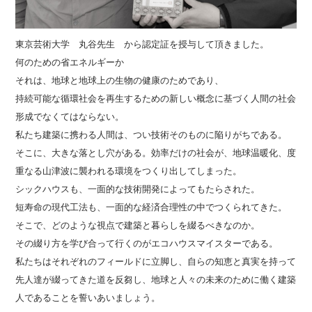
東京芸術大学 丸谷先生 から認定証を授与して頂きました。
何のための省エネルギーか
それは、地球と地球上の生物の健康のためであり、
持続可能な循環社会を再生するための新しい概念に基づく人間の社会
形成でなくてはならない。
私たち建築に携わる人間は、つい技術そのものに陥りがちである。
そこに、大きな落とし穴がある。効率だけの社会が、地球温暖化、度
重なる山津波に襲われる環境をつくり出してしまった。
シックハウスも、一面的な技術開発によってもたらされた。
短寿命の現代工法も、一面的な経済合理性の中でつくられてきた。
そこで、どのような視点で建築と暮らしを綴るべきなのか。
その綴り方を学び合って行くのがエコハウスマイスターである。
私たちはそれぞれのフィールドに立脚し、自らの知恵と真実を持って
先人達が綴ってきた道を反芻し、地球と人々の未来のために働く建築
人であることを誓いあいましょう。