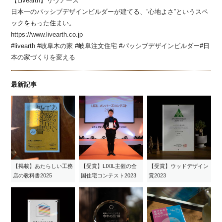
【Livearth】リヴアース
日本一のパッシブデザインビルダーが建てる、”心地よさ”というスペ
ックをもった住まい。
https://www.livearth.co.jp
#livearth #岐阜木の家 #岐阜注文住宅 #パッシブデザインビルダー#日
本の家づくりを変える
最新記事
【掲載】あたらしい工務
【受賞】LIXIL主催の全
【受賞】ウッドデザイン
店の教科書2025
国住宅コンテスト2023
賞2023