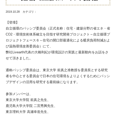
2019.10.28 カテゴリ：
【登壇】
自立循環のパッシブ委員会（正式名称：住宅・建築分野の省エネ・省
CO2・環境技術体系確立を目指す研究開発プロジェクト～自立循環プ
ロジェクトフェース６～住宅の開口部最適化による暖房負荷削減およ
び温熱環境改善委員会）にて、
弊社Livearth代表の大橋利紀が環境設計の実践と最新動向をお話をさ
せて頂きました。
通称パッシブ委員会は、東京大学 前真之准教授を委員長とする研究
者を中心とする委員会で日本の住宅環境をよりよくするためにパッシ
ブデザインの活用を研究する最前線になります。
参加メンバーは、
東京大学大学院 前真之先生、
鹿児島大学大学院 二宮秀興先生、
東京理科大学 高瀬幸造先生、