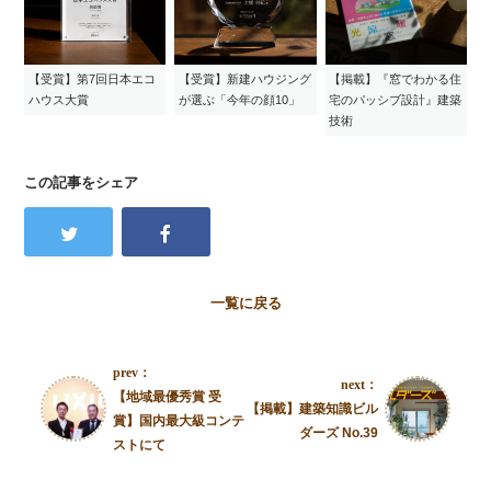
【受賞】第7回日本エコ
【受賞】新建ハウジング
【掲載】『窓でわかる住
ハウス大賞
が選ぶ「今年の顔10」
宅のパッシブ設計』建築
技術
この記事をシェア
一覧に戻る
prev：
next：
【地域最優秀賞 受
【掲載】建築知識ビル
賞】国内最大級コンテ
ダーズ No.39
ストにて