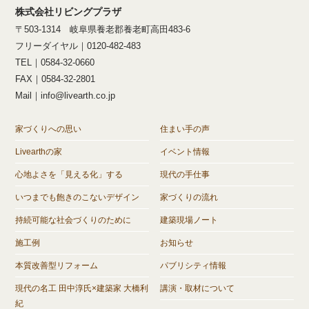
株式会社リビングプラザ
〒503-1314 岐阜県養老郡養老町高田483-6
フリーダイヤル｜0120-482-483
TEL｜0584-32-0660
FAX｜0584-32-2801
Mail｜info@livearth.co.jp
家づくりへの思い
住まい手の声
Livearthの家
イベント情報
心地よさを「見える化」する
現代の手仕事
いつまでも飽きのこないデザイン
家づくりの流れ
持続可能な社会づくりのために
建築現場ノート
施工例
お知らせ
本質改善型リフォーム
パブリシティ情報
現代の名工 田中淳氏×建築家 大橋利
講演・取材について
紀