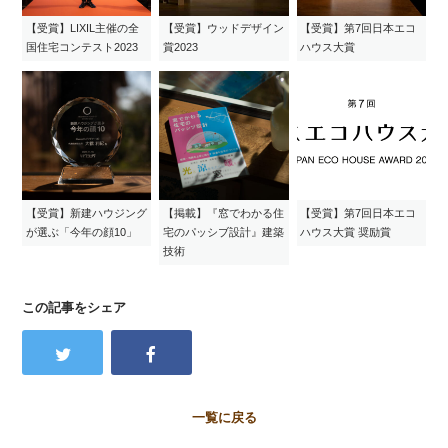
【受賞】LIXIL主催の全
【受賞】ウッドデザイン
【受賞】第7回日本エコ
国住宅コンテスト2023
賞2023
ハウス大賞
【受賞】新建ハウジング
【掲載】『窓でわかる住
【受賞】第7回日本エコ
が選ぶ「今年の顔10」
宅のパッシブ設計』建築
ハウス大賞 奨励賞
技術
この記事をシェア
一覧に戻る