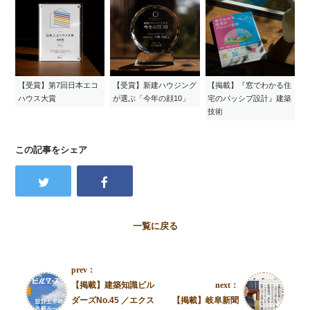
【受賞】第7回日本エコ
【受賞】新建ハウジング
【掲載】『窓でわかる住
ハウス大賞
が選ぶ「今年の顔10」
宅のパッシブ設計』建築
技術
この記事をシェア
一覧に戻る
prev：
【掲載】建築知識ビル
next：
ダーズNo.45 ／エクス
【掲載】岐阜新聞