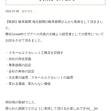
2021.07.28 カテゴリ：
【取材】岐阜新聞 地元新聞の岐阜新聞さんから取材をして頂きまし
た。
弊社
Livearthリヴアース代表の大橋より経営者としての哲学について
お話をさせて頂きました。
・スモールエクセレント工務店を目指す
・自社の存在意義
・事業規模の設定
・会社の寿命の設定
・大企業の論理、スモールエクセレントの論理
・変わる価値、変わらない価値
90分程の取材でした、
限られた紙面でどのように表現して頂けるか楽しみですm(_ _)m