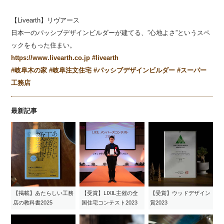
【Livearth】リヴアース
日本一のパッシブデザインビルダーが建てる、”心地よさ”というスペ
ックをもった住まい。
https://www.livearth.co.jp
#livearth
#岐阜木の家
#岐阜注文住宅
#パッシブデザインビルダー
#スーパー
工務店
最新記事
【掲載】あたらしい工務
【受賞】LIXIL主催の全
【受賞】ウッドデザイン
店の教科書2025
国住宅コンテスト2023
賞2023