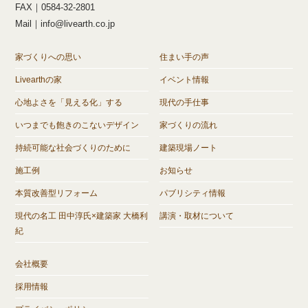
FAX｜0584-32-2801
Mail｜info@livearth.co.jp
家づくりへの思い
住まい手の声
Livearthの家
イベント情報
心地よさを「見える化」する
現代の手仕事
いつまでも飽きのこないデザイン
家づくりの流れ
持続可能な社会づくりのために
建築現場ノート
施工例
お知らせ
本質改善型リフォーム
パブリシティ情報
現代の名工 田中淳氏×建築家 大橋利
講演・取材について
紀
会社概要
採用情報