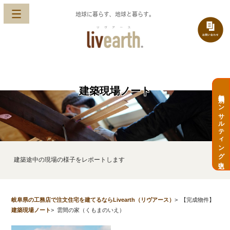
地球に暮らす、地球と暮らす。
建築現場ノート
無料個別コンサルティング申込
建築途中の現場の様子をレポートします
岐阜県の工務店で注文住宅を建てるならLivearth（リヴアース）
>
【完成物件】
建築現場ノート
>
雲間の家（くもまのいえ）