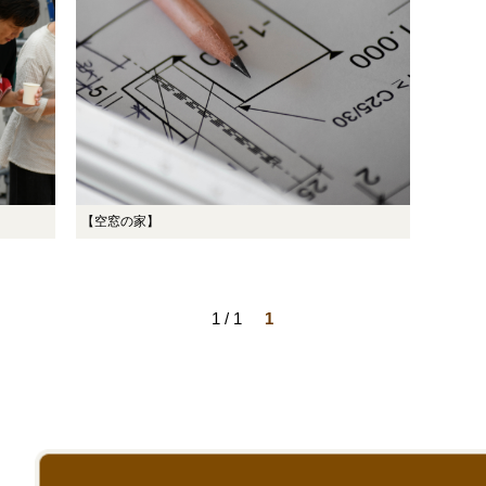
【空窓の家】
1 / 1
1