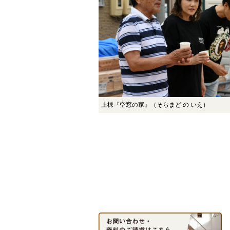
上棟『空窓の家』（そらまど の いえ）