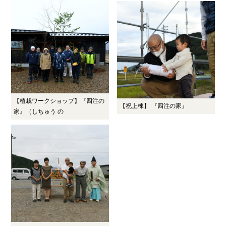
【植栽ワークショップ】『四注の
【祝上棟】 『四注の家』
家』（しちゅう の