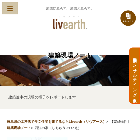
地球に暮らす、地球と暮らす。
建築現場ノート
無料個別コンサルティング申込
建築途中の現場の様子をレポートします
岐阜県の工務店で注文住宅を建てるならLivearth（リヴアース）
>
【完成物件】
建築現場ノート
>
四注の家（しちゅう の いえ）