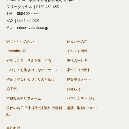
フリーダイヤル｜0120-482-483
TEL｜0584-32-0660
FAX｜0584-32-2801
Mail｜info@livearth.co.jp
家づくりへの思い
住まい手の声
Livearthの家
イベント情報
心地よさを「見える化」する
現代の手仕事
いつまでも飽きのこないデザイン
家づくりの流れ
持続可能な社会づくりのために
建築現場ノート
施工例
お知らせ
本質改善型リフォーム
パブリシティ情報
現代の名工 田中淳氏×建築家 大橋利
講演・取材について
紀
会社概要