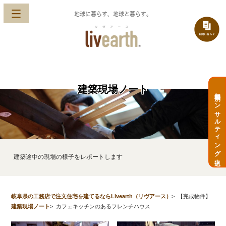
地球に暮らす、地球と暮らす。
建築現場ノート
無料個別コンサルティング申込
建築途中の現場の様子をレポートします
岐阜県の工務店で注文住宅を建てるならLivearth（リヴアース）
>
【完成物件】
建築現場ノート
>
カフェキッチンのあるフレンチハウス