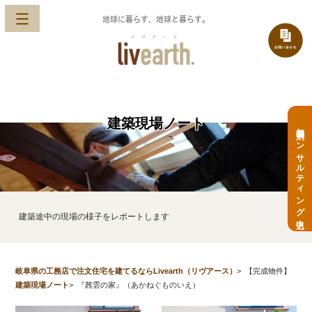
地球に暮らす、地球と暮らす。
建築現場ノート
無料個別コンサルティング申込
建築途中の現場の様子をレポートします
岐阜県の工務店で注文住宅を建てるならLivearth（リヴアース）
>
【完成物件】
建築現場ノート
>
『茜雲の家』（あかねぐものいえ）