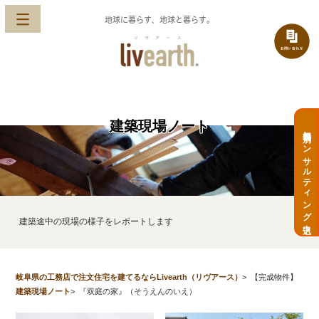
地球に暮らす、地球と暮らす。
建築現場ノート
無料個別コンサルティング申込
建築途中の現場の様子をレポートします
岐阜県の工務店で注文住宅を建てるならLivearth（リヴアース）
>
【完成物件】
建築現場ノート
>
『双庭の家』（そうえんのいえ）