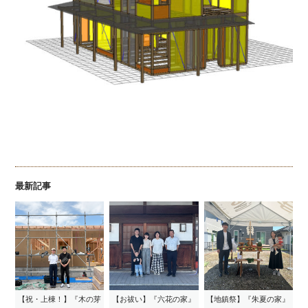
最新記事
【祝・上棟！】『木の芽
【お祓い】『六花の家』
【地鎮祭】『朱夏の家』