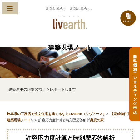
地球に暮らす、地球と暮らす。
建築現場ノート
無料個別コンサルティング申込
建築途中の現場の様子をレポートします
岐阜県の工務店で注文住宅を建てるならLivearth（リヴアース）
>
【完成物件】
建築現場ノート
>
>
許容応力度計算と時刻歴応答解析
奥庇の家
許容応力度計算と時刻歴応答解析