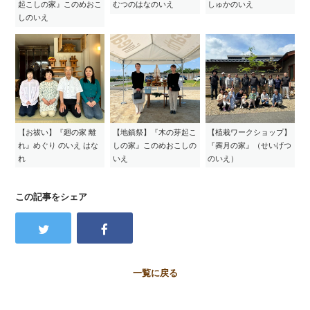
起こしの家』このめおこ
むつのはなのいえ
しゅかのいえ
しのいえ
【お祓い】『廻の家 離
【地鎮祭】『木の芽起こ
【植栽ワークショップ】
れ』めぐり のいえ はな
しの家』このめおこしの
『霽月の家』（せいげつ
れ
いえ
のいえ）
この記事をシェア
一覧に戻る