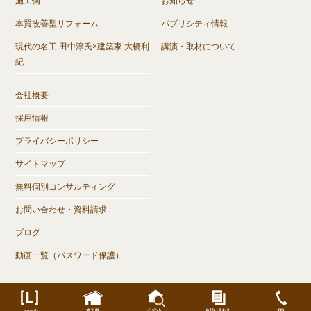
施工例
お知らせ
本質改善型リフォーム
パブリシティ情報
現代の名工 田中淳氏×建築家 大橋利
講演・取材について
紀
会社概要
採用情報
プライバシーポリシー
サイトマップ
無料個別コンサルティング
お問い合わせ・資料請求
ブログ
動画一覧（パスワード保護）
©
岐阜県大垣市で注文住宅なら木の家づくり【Livearth】リヴアース