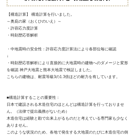
【構造計算】 構造計算を行いました。
～奥庇の家（おくひのいえ）～
・許容応力度計算
・時刻歴応答解析
・中地震時の安全性：許容応力度計算法により各部位毎に確認
↓
・時刻歴応答解析により直接的に大地震時の建物へのダメージと変形
を確認 神戸大地震と熊本大地震で検証しました。
こちらの建物は、耐震等級3の1.3倍ほどの耐力を有しています。
■構造計算することの重要性：
日本で建設される木造住宅のほとんどは構造計算を行っておりませ
ん。（法律で提出義務がないため）
木造住宅は経験と勘で出来上がるものだと考えている専門家も少なく
ありません。
このような状況のため、各地で発生する大地震のたびに木造住宅の倒