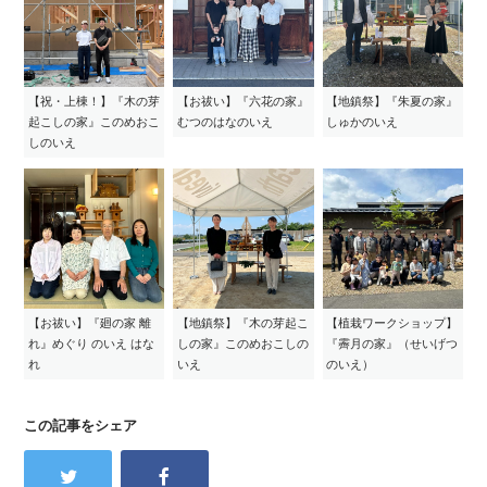
【祝・上棟！】『木の芽
【お祓い】『六花の家』
【地鎮祭】『朱夏の家』
起こしの家』このめおこ
むつのはなのいえ
しゅかのいえ
しのいえ
【お祓い】『廻の家 離
【地鎮祭】『木の芽起こ
【植栽ワークショップ】
れ』めぐり のいえ はな
しの家』このめおこしの
『霽月の家』（せいげつ
れ
いえ
のいえ）
この記事をシェア