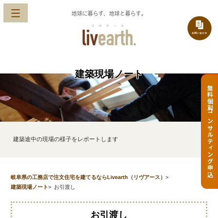
地球に暮らす、地球と暮らす。
建築現場ノート
無料個別コンサルティング申込
建築途中の現場の様子をレポートします
岐阜県の工務店で注文住宅を建てるならLivearth（リヴアース）
>
建築現場ノート
>
お引渡し
お引渡し