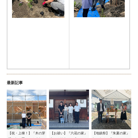
最新記事
【祝・上棟！】『木の芽
【お祓い】『六花の家』
【地鎮祭】『朱夏の家』