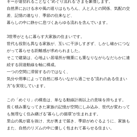
ギーが途切れることなく“めぐり流れる”さまを象徴します。
自然界における水や風の巡りはもちろん、人と人との関係、気配の交
差、記憶の連なり、季節の往来など、
暮らしの中に静かに息づくあらゆる流れを含んでいます。
3世帯がともに暮らす大家族の住まいです。
世代も役割も異なる家族が、互いに干渉しすぎず、しかし確かにつな
がって暮らせる距離感が求められました。
そこで建築は、心地よい居場所が幾重にも重なりながらなだらかに連
続する回遊動線を軸に構成。
一つの空間に滞留するのではなく、
気分や用事によって自然に移ろいながら過ごせる“流れのある住まい
方”を実現しています。
この「めぐり」の構造は、単なる動線計画以上の意味を持ちます。
長く積み重なってきた家族の記憶が空間にしみ込み、世代が変わって
も無理なく住み継げる“暮らしの循環”が生まれます。
里山の風が庭を抜け、光が奥まで届き、季節がめぐるように、家族も
また、自然のリズムの中に優しく包まれて暮らせる住まい。