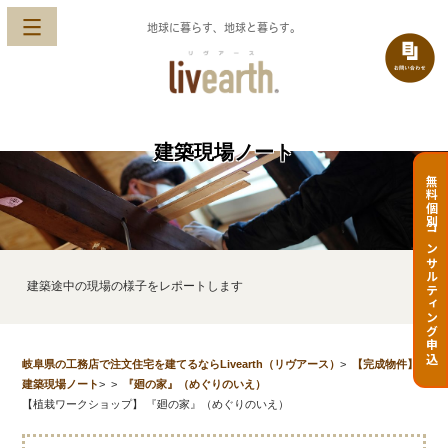
地球に暮らす、地球と暮らす。
建築現場ノート
無料個別コンサルティング申込
建築途中の現場の様子をレポートします
岐阜県の工務店で注文住宅を建てるならLivearth（リヴアース）
>
【完成物件】
建築現場ノート
>
>
『廻の家』（めぐりのいえ）
【植栽ワークショップ】 『廻の家』（めぐりのいえ）