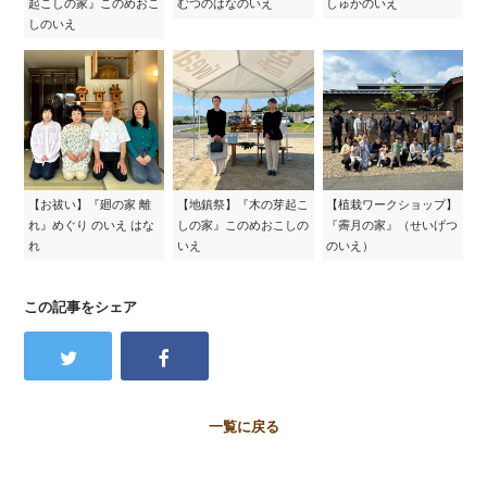
起こしの家』このめおこ
むつのはなのいえ
しゅかのいえ
しのいえ
【お祓い】『廻の家 離
【地鎮祭】『木の芽起こ
【植栽ワークショップ】
れ』めぐり のいえ はな
しの家』このめおこしの
『霽月の家』（せいげつ
れ
いえ
のいえ）
この記事をシェア
一覧に戻る