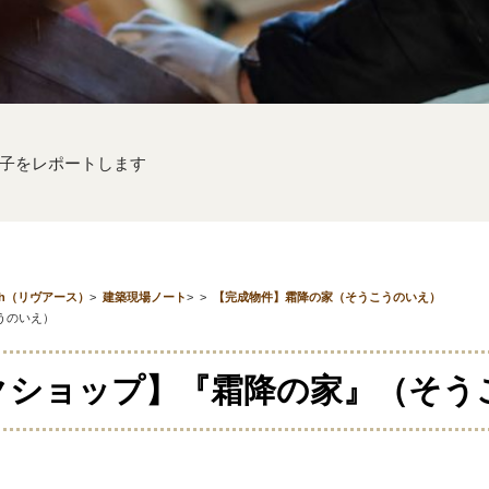
子をレポートします
th（リヴアース）
>
建築現場ノート
>
>
【完成物件】霜降の家（そうこうのいえ）
うのいえ）
クショップ】『霜降の家』（そう