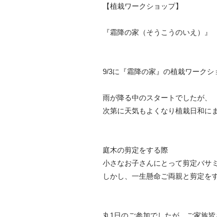
【植栽ワークショップ】
『霜降の家（そうこうのいえ）』
9/3に『霜降の家』の植栽ワーク
雨が降る中のスタートでしたが、
次第に天気もよくなり植栽日和に
庭木の剪定をする際
小さなお子さんにとって剪定バサ
しかし、一生懸命ご両親と剪定を
丸1日のご参加でしたが、ご家族