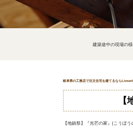
建築途中の現場の様
岐阜県の工務店で注文住宅を建てるならLivear
【
【地鎮祭】『光芒の家』(こうぼう