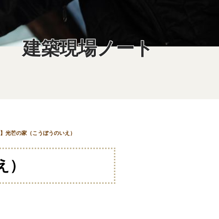
建築現場ノート
】光芒の家（こうぼうのいえ）
え）