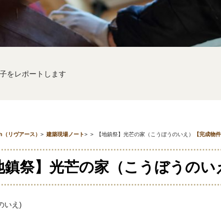
子をレポートします
th（リヴアース）
>
建築現場ノート
>
>
【地鎮祭】光芒の家（こうぼうのいえ）
【完成物件
地鎮祭】光芒の家（こうぼうのい
のいえ)