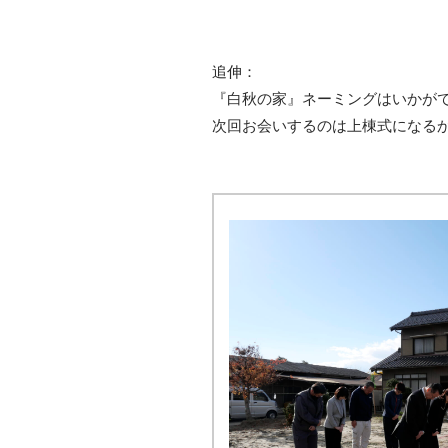
追伸：
『白秋の家』ネーミングはいかが
次回お会いするのは上棟式になる