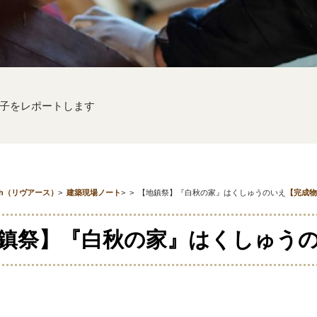
子をレポートします
th（リヴアース）
>
建築現場ノート
>
>
【地鎮祭】『白秋の家』はくしゅうのいえ
【完成物
鎮祭】『白秋の家』はくしゅう