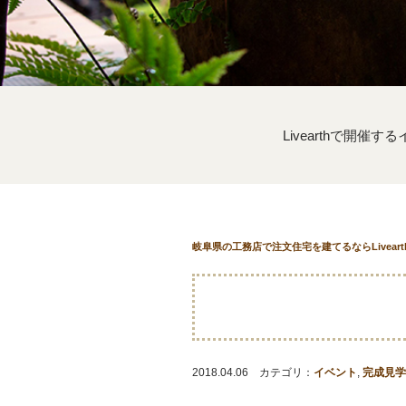
Livearthで開催
岐阜県の工務店で注文住宅を建てるならLivear
2018.04.06 カテゴリ：
イベント
,
完成見学