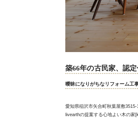
築66年の古民家、認
曖昧になりがちなリフォーム工
愛知県稲沢市矢合町秋葉屋敷351
livearthの提案する心地よい木の家[