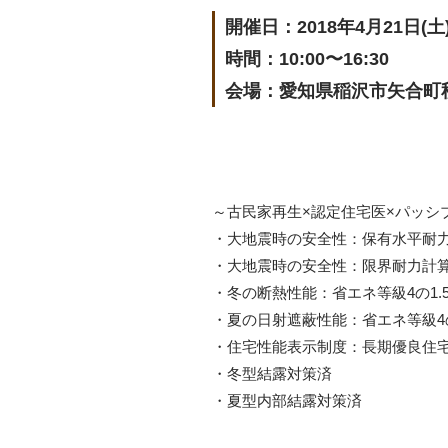
開催日：2018年4月21日(土)
時間：10:00〜16:30
会場：愛知県稲沢市矢合町秋葉
～古民家再生×認定住宅医×パッシ
・大地震時の安全性：保有水平耐力
・大地震時の安全性：限界耐力計算
・冬の断熱性能：省エネ等級4の1.
・夏の日射遮蔽性能：省エネ等級4の
・住宅性能表示制度：長期優良住
・冬型結露対策済
・夏型内部結露対策済