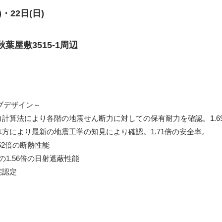
・22日(日)
屋敷3515-1周辺
ブデザイン～
計算法により各階の地震せん断力に対しての保有耐力を確認。1.6
方により最新の地震工学の知見により確認。1.71倍の安全率。
52倍の断熱性能
1.56倍の日射遮蔽性能
宅認定