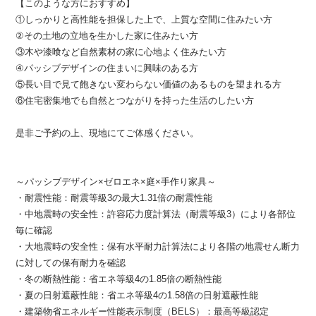
【このような方におすすめ】
①しっかりと高性能を担保した上で、上質な空間に住みたい方
②その土地の立地を生かした家に住みたい方
③木や漆喰など自然素材の家に心地よく住みたい方
④パッシブデザインの住まいに興味のある方
⑤長い目で見て飽きない変わらない価値のあるものを望まれる方
⑥住宅密集地でも自然とつながりを持った生活のしたい方
是非ご予約の上、現地にてご体感ください。
～パッシブデザイン×ゼロエネ×庭×手作り家具～
・耐震性能：耐震等級3の最大1.31倍の耐震性能
・中地震時の安全性：許容応力度計算法（耐震等級3）により各部位
毎に確認
・大地震時の安全性：保有水平耐力計算法により各階の地震せん断力
に対しての保有耐力を確認
・冬の断熱性能：省エネ等級4の1.85倍の断熱性能
・夏の日射遮蔽性能：省エネ等級4の1.58倍の日射遮蔽性能
・建築物省エネルギー性能表示制度（BELS）：最高等級認定