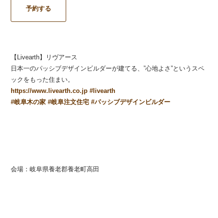
予約する
【Livearth】リヴアース
日本一のパッシブデザインビルダーが建てる、”心地よさ”というスペ
ックをもった住まい。
https://www.livearth.co.jp
#
livearth
#
岐阜木の家
#
岐阜注文住宅
#
パッシブデザインビルダー
会場：岐阜県養老郡養老町高田