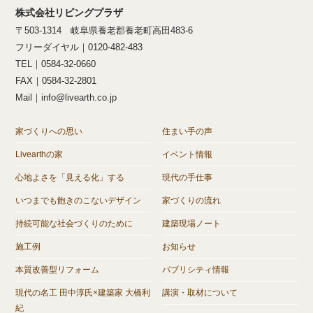
株式会社リビングプラザ
〒503-1314 岐阜県養老郡養老町高田483-6
フリーダイヤル｜0120-482-483
TEL｜0584-32-0660
FAX｜0584-32-2801
Mail｜info@livearth.co.jp
家づくりへの思い
住まい手の声
Livearthの家
イベント情報
心地よさを「見える化」する
現代の手仕事
いつまでも飽きのこないデザイン
家づくりの流れ
持続可能な社会づくりのために
建築現場ノート
施工例
お知らせ
本質改善型リフォーム
パブリシティ情報
現代の名工 田中淳氏×建築家 大橋利
講演・取材について
紀