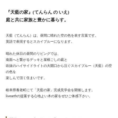
『天藍の家』(てんらん の いえ)
庭と共に家族と豊かに暮らす。
天藍（てんらん）は、昼間に晴れた空の色を表す言葉です。
英語で表現するとスカイブルーになります。
晴れた休日の昼間のリビングでは、
南面へと繋がるデッキと屋根ごしの庭と
吹抜のハイサイドライトの大開口から注ぐスカイブルー（天藍）の空
の色を
楽しんで頂く住まいです。
岐阜県養老町にて「天藍の家」完成見学会を開催します。
livearthの提案する心地よい木の家をぜひご体感下さい。