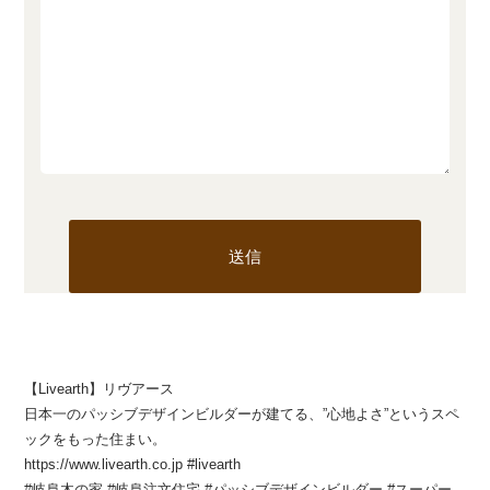
【Livearth】リヴアース
日本一のパッシブデザインビルダーが建てる、”心地よさ”というスペ
ックをもった住まい。
https://www.livearth.co.jp #livearth
#岐阜木の家 #岐阜注文住宅 #パッシブデザインビルダー #スーパー