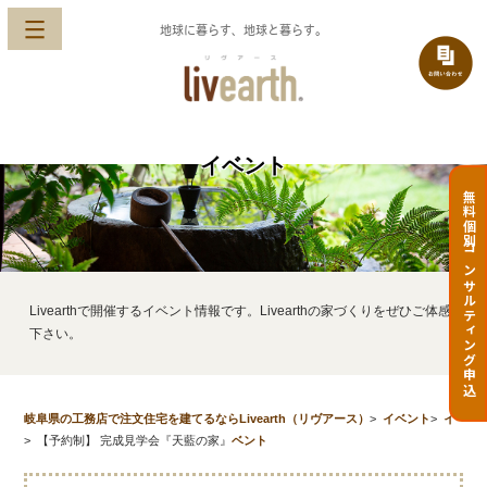
地球に暮らす、地球と暮らす。
イベント
無料個別コンサルティング申込
Livearthで開催するイベント情報です。Livearthの家づくりをぜひご体感
下さい。
岐阜県の工務店で注文住宅を建てるならLivearth（リヴアース）
>
イベント
>
イ
>
【予約制】 完成見学会『天藍の家』
ベント