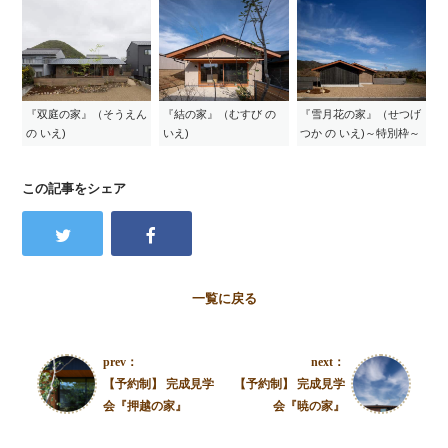
『双庭の家』（そうえん
『結の家』（むすび の
『雪月花の家』（せつげ
の いえ)
いえ)
つか の いえ)～特別枠～
この記事をシェア
一覧に戻る
prev：
next：
【予約制】 完成見学
【予約制】 完成見学
会『押越の家』
会『暁の家』