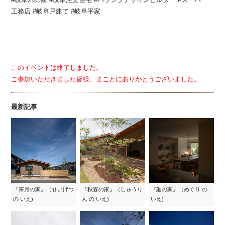
工務店 #岐阜戸建て #岐阜平家
このイベントは終了しました。
ご参加いただきました皆様、まことにありがとうございました。
最新記事
『霽月の家』（せいげつ
『秋霖の家』（しゅうり
『廻の家』（めぐり の
の いえ)
ん の いえ)
いえ)