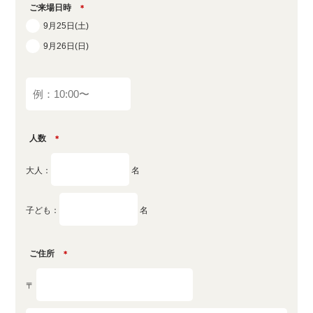
ご来場日時
＊
9月25日(土)
9月26日(日)
人数
＊
大人：
名
子ども：
名
ご住所
＊
〒