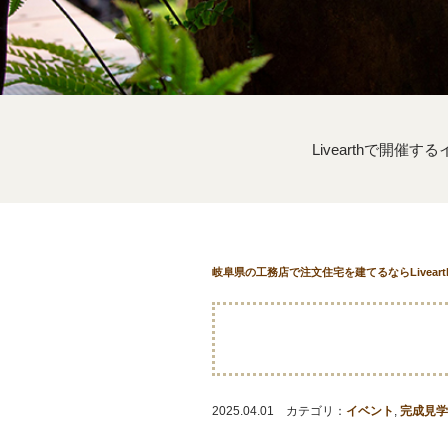
Livearthで開催
岐阜県の工務店で注文住宅を建てるならLivear
2025.04.01 カテゴリ：
イベント
,
完成見学