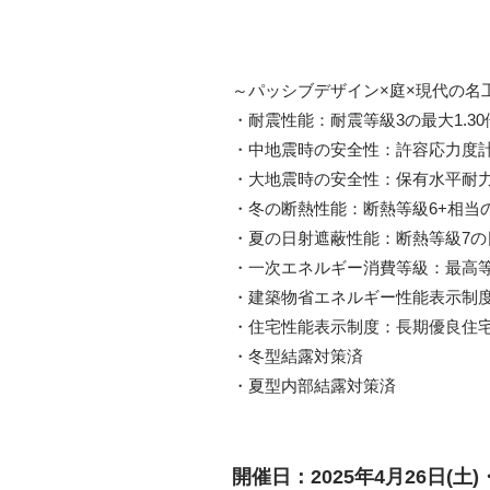
～パッシブデザイン×庭×現代の名
・耐震性能：耐震等級3の最大1.3
・中地震時の安全性：許容応力度
・大地震時の安全性：保有水平耐
・冬の断熱性能：断熱等級6+相当
・夏の日射遮蔽性能：断熱等級7の
・一次エネルギー消費等級：最高等
・建築物省エネルギー性能表示制度
・住宅性能表示制度：長期優良住
・冬型結露対策済
・夏型内部結露対策済
開催日：2025年4月26日(土