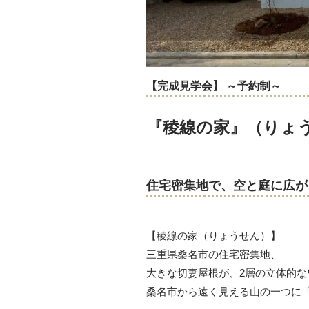
【完成見学会】 ～予約制～
『稜線の家』
（りょう
住宅密集地で、空と庭に広が
【稜線の家（りょうせん）】
三重県桑名市の住宅密集地、
大きな切妻屋根が、2層の立体的
桑名市から遠く見える山の一つに