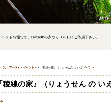
するイベント情報です。Livearthの家づくりをぜひご体感下さい。
th（リヴアース）
>
イベント
>
>
『稜線の家』（りょうせん の いえ)
イベント
『稜線の家』（りょうせん の いえ
会