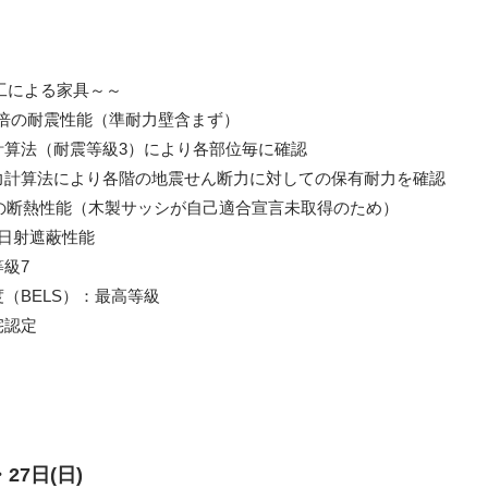
工による家具～～
0倍の耐震性能（準耐力壁含まず）
計算法（耐震等級3）により各部位毎に確認
力計算法により各階の地震せん断力に対しての保有耐力を確認
の断熱性能（木製サッシが自己適合宣言未取得のため）
日射遮蔽性能
級7
（BELS）：最高等級
宅認定
)・27日(日)