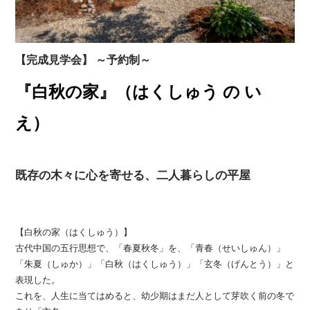
【完成見学会】 ～予約制～
『白秋の家』
（はくしゅう の い
え）
既存の木々に心を寄せる、二人暮らしの平屋
【白秋の家（はくしゅう）】
古代中国の五行思想で、「春夏秋冬」を、「青春（せいしゅん）」
「朱夏（しゅか）」「白秋（はくしゅう）」「玄冬（げんとう）」と
表現した。
これを、人生に当てはめると、幼少期はまだ人として芽吹く前の冬で