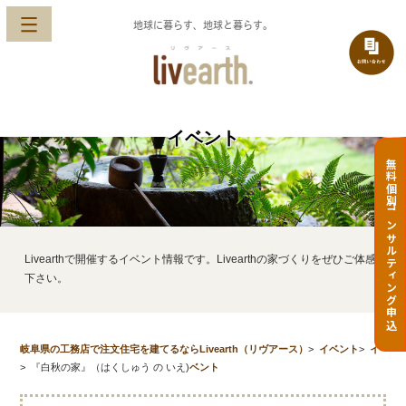
地球に暮らす、地球と暮らす。
イベント
無料個別コンサルティング申込
Livearthで開催するイベント情報です。Livearthの家づくりをぜひご体感
下さい。
岐阜県の工務店で注文住宅を建てるならLivearth（リヴアース）
>
イベント
>
イ
>
『白秋の家』（はくしゅう の いえ)
ベント