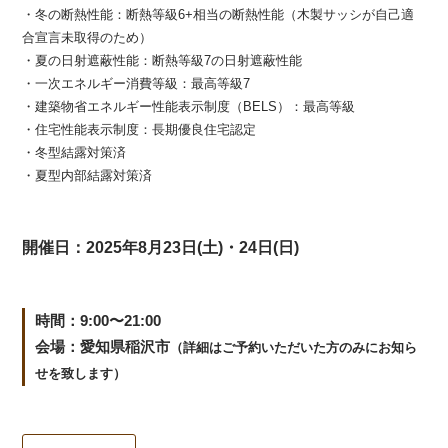
・冬の断熱性能：断熱等級6+相当の断熱性能（木製サッシが自己適
合宣言未取得のため）
・夏の日射遮蔽性能：断熱等級7の日射遮蔽性能
・一次エネルギー消費等級：最高等級7
・建築物省エネルギー性能表示制度（BELS）：最高等級
・住宅性能表示制度：長期優良住宅認定
・冬型結露対策済
・夏型内部結露対策済
開催日：2025年8月23日(土)・24日(日)
時間：9:00〜21:00
会場：愛知県稲沢市
（詳細はご予約いただいた方のみにお知ら
せを致します）