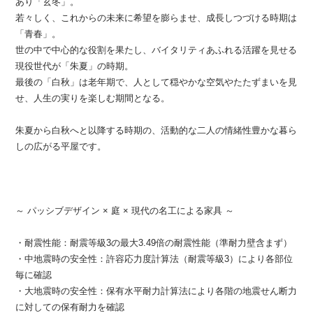
あり「玄冬」。
若々しく、これからの未来に希望を膨らませ、成長しつづける時期は
「青春」。
世の中で中心的な役割を果たし、バイタリティあふれる活躍を見せる
現役世代が「朱夏」の時期。
最後の「白秋」は老年期で、人として穏やかな空気やたたずまいを見
せ、人生の実りを楽しむ期間となる。
朱夏から白秋へと以降する時期の、活動的な二人の情緒性豊かな暮ら
しの広がる平屋です。
～ パッシブデザイン × 庭 × 現代の名工による家具 ～
・耐震性能：耐震等級3の最大3.49倍の耐震性能（準耐力壁含まず）
・中地震時の安全性：許容応力度計算法（耐震等級3）により各部位
毎に確認
・大地震時の安全性：保有水平耐力計算法により各階の地震せん断力
に対しての保有耐力を確認