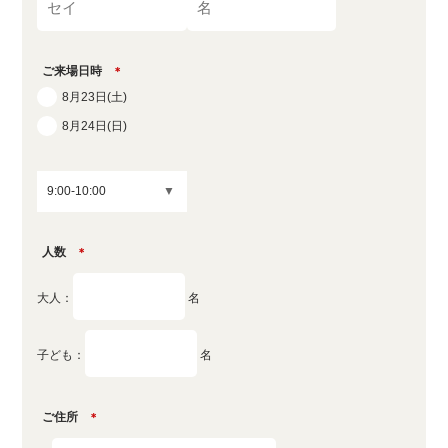
ご来場日時
＊
8月23日(土)
8月24日(日)
人数
＊
大人：
名
子ども：
名
ご住所
＊