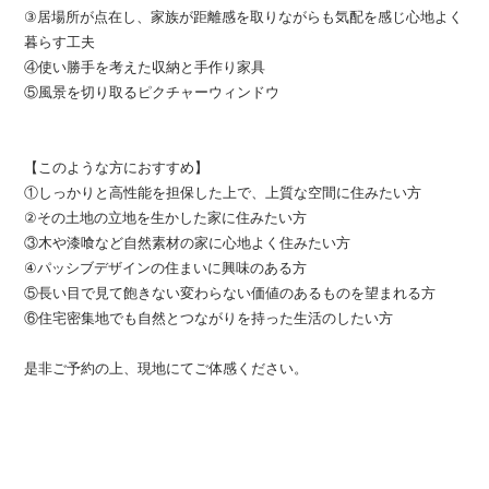
③居場所が点在し、家族が距離感を取りながらも気配を感じ心地よく
暮らす工夫
④使い勝手を考えた収納と手作り家具
⑤風景を切り取るピクチャーウィンドウ
【このような方におすすめ】
①しっかりと高性能を担保した上で、上質な空間に住みたい方
②その土地の立地を生かした家に住みたい方
③木や漆喰など自然素材の家に心地よく住みたい方
④パッシブデザインの住まいに興味のある方
⑤長い目で見て飽きない変わらない価値のあるものを望まれる方
⑥住宅密集地でも自然とつながりを持った生活のしたい方
是非ご予約の上、現地にてご体感ください。