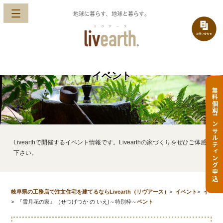
地球に暮らす、地球と暮らす。
イベント
無料個別コンサルティング申込
Livearthで開催するイベント情報です。Livearthの家づくりをぜひご体感
下さい。
岐阜県の工務店で注文住宅を建てるならLivearth（リヴアース）
>
イベント
>
イ
>
『雪月花の家』（せつげつか の いえ)～特別枠～
ベント