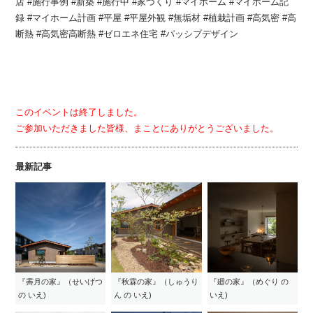
店 #施行事例 #新築 #施行中 #家づくり #マイホーム #マイホーム記
録 #マイホーム計画 #平屋 #平屋外観 #無垢材 #植栽計画 #高気密 #高
断熱 #高気密高断熱 #ゼロエネ住宅 #パッシブデザイン
このイベントは終了しました。
ご参加いただきました皆様、まことにありがとうございました。
最新記事
『霽月の家』（せいげつ
『秋霖の家』（しゅうり
『廻の家』（めぐり の
の いえ)
ん の いえ)
いえ)