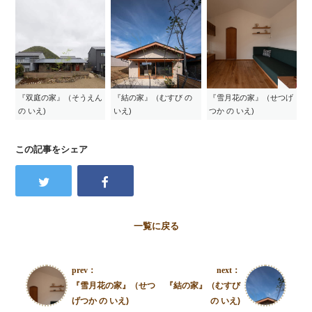
『双庭の家』（そうえん
『結の家』（むすび の
『雪月花の家』（せつげ
の いえ)
いえ)
つか の いえ)
この記事をシェア
一覧に戻る
prev：
next：
『雪月花の家』（せつ
『結の家』（むすび
げつか の いえ)
の いえ)