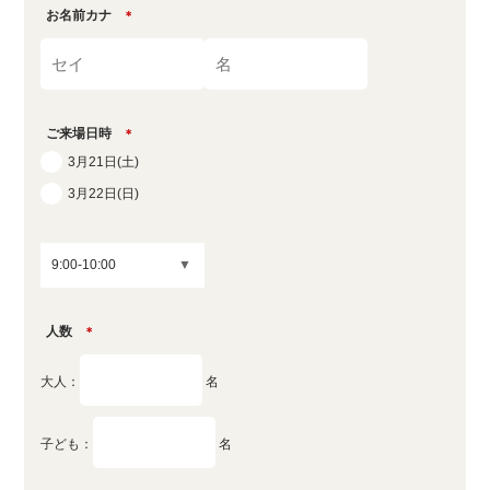
お名前カナ
＊
ご来場日時
＊
3月21日(土)
3月22日(日)
人数
＊
大人：
名
子ども：
名