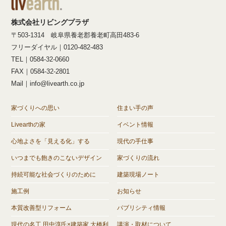
株式会社リビングプラザ
〒503-1314 岐阜県養老郡養老町高田483-6
フリーダイヤル｜0120-482-483
TEL｜0584-32-0660
FAX｜0584-32-2801
Mail｜info@livearth.co.jp
家づくりへの思い
住まい手の声
Livearthの家
イベント情報
心地よさを「見える化」する
現代の手仕事
いつまでも飽きのこないデザイン
家づくりの流れ
持続可能な社会づくりのために
建築現場ノート
施工例
お知らせ
本質改善型リフォーム
パブリシティ情報
現代の名工 田中淳氏×建築家 大橋利
講演・取材について