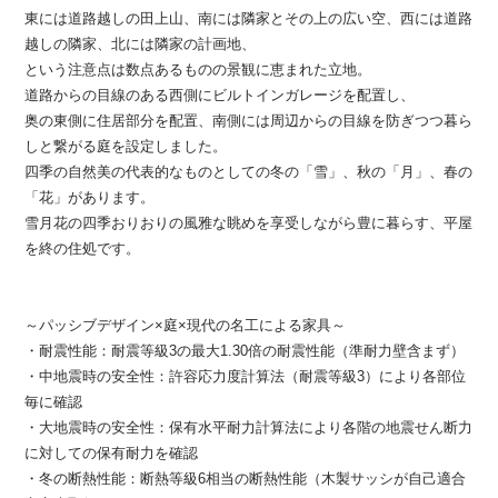
東には道路越しの田上山、南には隣家とその上の広い空、西には道路
越しの隣家、北には隣家の計画地、
という注意点は数点あるものの景観に恵まれた立地。
道路からの目線のある西側にビルトインガレージを配置し、
奥の東側に住居部分を配置、南側には周辺からの目線を防ぎつつ暮ら
しと繋がる庭を設定しました。
四季の自然美の代表的なものとしての冬の「雪」、秋の「月」、春の
「花」があります。
雪月花の四季おりおりの風雅な眺めを享受しながら豊に暮らす、平屋
を終の住処です。
～パッシブデザイン×庭×現代の名工による家具～
・耐震性能：耐震等級3の最大1.30倍の耐震性能（準耐力壁含まず）
・中地震時の安全性：許容応力度計算法（耐震等級3）により各部位
毎に確認
・大地震時の安全性：保有水平耐力計算法により各階の地震せん断力
に対しての保有耐力を確認
・冬の断熱性能：断熱等級6相当の断熱性能（木製サッシが自己適合