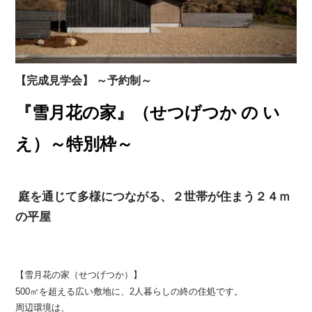
【完成見学会】 ～予約制～
『雪月花の家』
（せつげつ
か の い
え）
～特別枠～
庭を通じて多様につながる、２世帯が住まう２４ｍ
の平屋
【雪月花の家（せつげつか）】
500㎡を超える広い敷地に、2人暮らしの終の住処です。
周辺環境は、