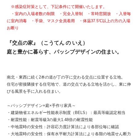
※感染症対策として、下記条件にて開催いたします。
・室内の入場者数の制限 ・完全入替制 ・常時窓開放 ・入替毎
に室内消毒 ・手袋、マスク全員着用 ・体温37.5℃以上の方の入場
お断り
『交点の家』（こうてん の いえ）
庭と豊かに暮らす、パッシブデザインの住まい。
南北・東西に続く2本の道が丁の字に交わる交点に位置する立地。
住宅が密接隣接する住宅地で、道の交点である立地を活かし、東に伸
びる風景を手に入れる住まい。
～パッシブデザイン×庭×手作り家具～
・建築物省エネルギー性能表示制度（BELS）：最高等級認定相当
・耐震性能：耐震等級3の最大1.48倍の耐震性能
・中地震時の安全性：許容応力度計算法により各部位毎に確認
・大地震時の安全性：保有水平耐力計算法により各階の地震せん断力