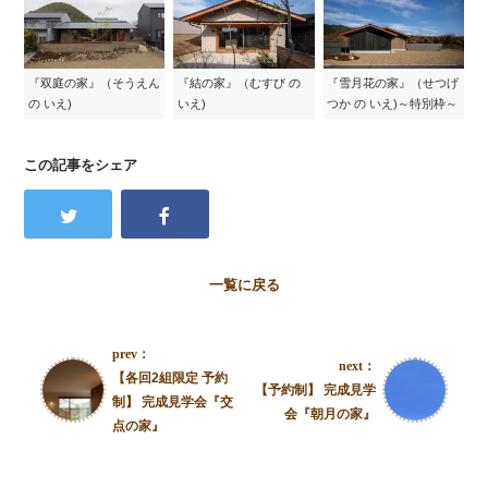
『双庭の家』（そうえん
『結の家』（むすび の
『雪月花の家』（せつげ
の いえ)
いえ)
つか の いえ)～特別枠～
この記事をシェア
一覧に戻る
prev：
next：
【各回2組限定 予約
【予約制】 完成見学
制】 完成見学会『交
会『朝月の家』
点の家』