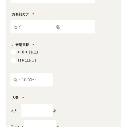
お名前カナ
＊
ご来場日時
＊
10月31日(土)
11月1日(日)
人数
＊
大人：
名
子ども：
名