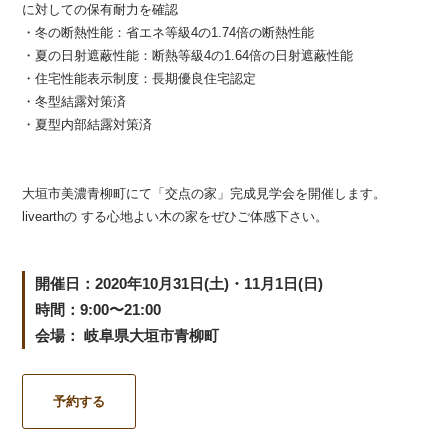
に対しての保有耐力を確認
・冬の断熱性能：省エネ等級4の1.74倍の断熱性能
・夏の日射遮蔽性能：断熱等級4の1.64倍の日射遮蔽性能
・住宅性能表示制度：長期優良住宅認定
・冬型結露対策済
・夏型内部結露対策済
大垣市美濃青柳町にて「交点の家」完成見学会を開催します。
livearthの する心地よい木の家をぜひご体感下さい。
開催日：2020年10月31日(土)・11月1日(日)
時間：9:00〜21:00
会場： 岐阜県大垣市青柳町
予約する