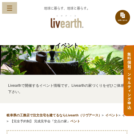
地球に暮らす、地球と暮らす。
イベント
無料個別コンサルティング申込
Livearthで開催するイベント情報です。Livearthの家づくりをぜひご体感
下さい。
岐阜県の工務店で注文住宅を建てるならLivearth（リヴアース）
>
イベント
>
イ
>
【完全予約制】 完成見学会『交点の家』
ベント