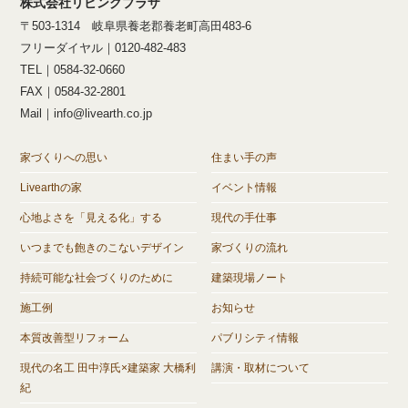
株式会社リビングプラザ
〒503-1314 岐阜県養老郡養老町高田483-6
フリーダイヤル｜0120-482-483
TEL｜0584-32-0660
FAX｜0584-32-2801
Mail｜info@livearth.co.jp
家づくりへの思い
住まい手の声
Livearthの家
イベント情報
心地よさを「見える化」する
現代の手仕事
いつまでも飽きのこないデザイン
家づくりの流れ
持続可能な社会づくりのために
建築現場ノート
施工例
お知らせ
本質改善型リフォーム
パブリシティ情報
現代の名工 田中淳氏×建築家 大橋利
講演・取材について
紀