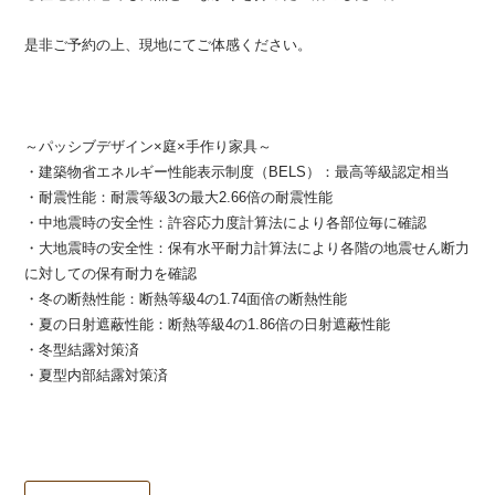
是非ご予約の上、現地にてご体感ください。
～パッシブデザイン×庭×手作り家具～
・建築物省エネルギー性能表示制度（BELS）：最高等級認定相当
・耐震性能：耐震等級3の最大2.66倍の耐震性能
・中地震時の安全性：許容応力度計算法により各部位毎に確認
・大地震時の安全性：保有水平耐力計算法により各階の地震せん断力
に対しての保有耐力を確認
・冬の断熱性能：断熱等級4の1.74面倍の断熱性能
・夏の日射遮蔽性能：
断熱
等級4の1.86倍の日射遮蔽性能
・冬型結露対策済
・夏型内部結露対策済