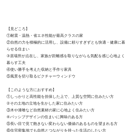
【見どころ】
①耐震・温熱・省エネ性能が最高クラスの家
②自然の力を積極的に活用し、設備に頼りすぎずとも快適・健康に暮
らせる住まい
③居場所が点在し、家族が距離感を取りながらも気配を感じ心地よく
暮らす工夫
④使い勝手を考えた収納と手作り家具
⑤風景を切り取るピクチャーウィンドウ
【このような方におすすめ】
①しっかりと高性能を担保した上で、上質な空間に住みたい方
②その土地の立地を生かした家に住みたい方
③木や漆喰など自然素材の家に心地よく住みたい方
④パッシブデザインの住まいに興味のある方
⑤長い目で見て飽きない変わらない価値のあるものを望まれる方
⑥住宅密集地でも自然とつながりを持った生活のしたい方