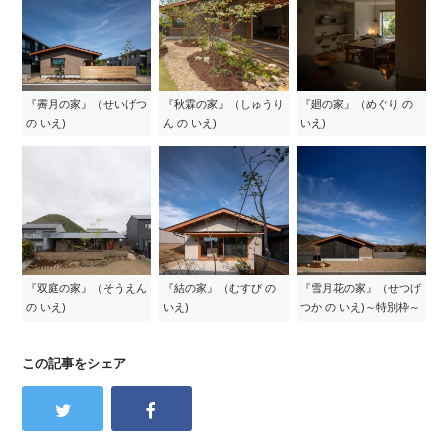
『霽月の家』（せいげつ
『秋霖の家』（しゅうり
『廻の家』（めぐり の
の いえ)
ん の いえ)
いえ)
『双庭の家』（そうえん
『結の家』（むすび の
『雪月花の家』（せつげ
の いえ)
いえ)
つか の いえ)～特別枠～
この記事をシェア