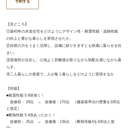
予約する
【見どころ】
①築43年の木造住宅をどのようにデザイン性・耐震性能・温熱性能
の向上と豊かな暮らしを実現させたか。
②自然の力をうまく活用し、設備に頼りすぎずとも快適に暮らせる住
まい。
③居場所が点在し、心地よく距離感を取りながら気配を感じながら暮
らす。
④二人暮らしの母屋で、人が集う暮らしをどのように実現するか
【性能】
■耐震性能 5.8倍強く！
改修前： 29点 → 改修後：170点 （建築基準法の壁量を100点
と規定）
■断熱性能 5.4倍あったかく！
改修前： 25点 → 改修後：136点 （断熱等級4を100点と規