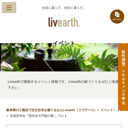
地球に暮らす、地球と暮らす。
イベント
無料個別コンサルティング申込
Livearthで開催するイベント情報です。Livearthの家づくりをぜひご体感
下さい。
岐阜県の工務店で注文住宅を建てるならLivearth（リヴアース）
>
イベント
>
イ
>
完成見学会『西光坊大門南の家 』
ベント