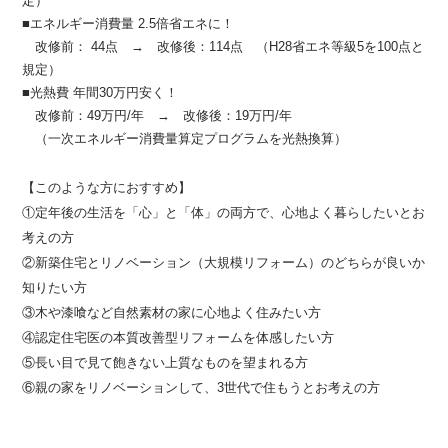
定）
■エネルギー消費量 2.5倍省エネに！
改修前： 44点 → 改修後：114点 （H28省エネ等級5を100点と
規定）
■光熱費 年間30万円安く！
改修前：49万円/年 → 改修後：19万円/年
（一次エネルギー消費量算定プログラムを光熱換算）
【このような方におすすめ】
①定年後の生活を「心」と「体」の両方で、心地よく暮らしたいとお
考えの方
②新築住宅とリノベーション（大規模リフォーム）のどちらが良いか
知りたい方
③木や漆喰など自然素材の家に心地よく住みたい方
④認定住宅医の本質改善型リフォームを体感したい方
⑤長い目で見て飽きない上質なものを望まれる方
⑥親の家をリノベーションして、3世代で住もうとお考えの方