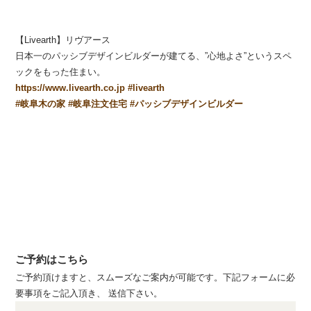
【Livearth】リヴアース
日本一のパッシブデザインビルダーが建てる、”心地よさ”というスペ
ックをもった住まい。
https://www.livearth.co.jp
#
livearth
#
岐阜木の家
#
岐阜注文住宅
#
パッシブデザインビルダー
ご予約はこちら
ご予約頂けますと、スムーズなご案内が可能です。下記フォームに必
要事項をご記入頂き、 送信下さい。