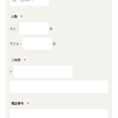
人数
＊
大人：
名
子ども：
名
ご住所
＊
〒
電話番号
＊