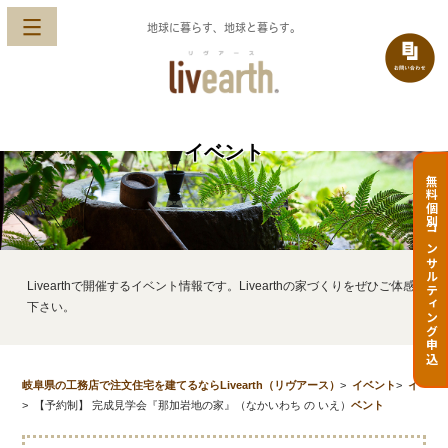
地球に暮らす、地球と暮らす。
イベント
無料個別コンサルティング申込
Livearthで開催するイベント情報です。Livearthの家づくりをぜひご体感
下さい。
岐阜県の工務店で注文住宅を建てるならLivearth（リヴアース）
>
イベント
>
イ
>
【予約制】 完成見学会『那加岩地の家』（なかいわち の いえ）
ベント