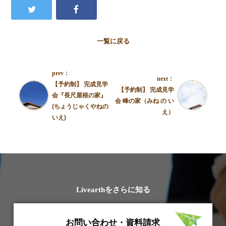
一覧に戻る
prev：
next：
【予約制】 完成見学
【予約制】 完成見学
会『長尺屋根の家』
会 峰の家（みね の い
(ちょうじゃくやねの
え）
いえ)
Livearthをさらに知る
お問い合わせ・資料請求