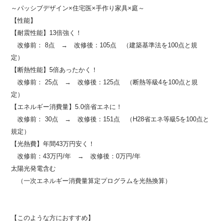
～パッシブデザイン×住宅医×手作り家具×庭～
【性能】
【耐震性能】13倍強く！
改修前： 8点 → 改修後：105点 （建築基準法を100点と規
定）
【断熱性能】5倍あったかく！
改修前： 25点 → 改修後：125点 （断熱等級4を100点と規
定）
【エネルギー消費量】5.0倍省エネに！
改修前： 30点 → 改修後：151点 （H28省エネ等級5を100点と
規定）
【光熱費】年間43万円安く！
改修前：43万円/年 → 改修後：0万円/年
太陽光発電含む
（一次エネルギー消費量算定プログラムを光熱換算）
【このような方におすすめ】