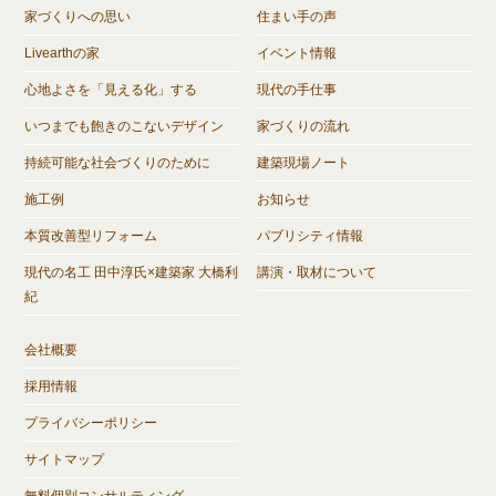
家づくりへの思い
住まい手の声
Livearthの家
イベント情報
心地よさを「見える化」する
現代の手仕事
いつまでも飽きのこないデザイン
家づくりの流れ
持続可能な社会づくりのために
建築現場ノート
施工例
お知らせ
本質改善型リフォーム
パブリシティ情報
現代の名工 田中淳氏×建築家 大橋利
講演・取材について
紀
会社概要
採用情報
プライバシーポリシー
サイトマップ
無料個別コンサルティング