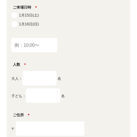
ご来場日時
＊
1月15日(土)
1月16日(日)
人数
＊
大人：
名
子ども：
名
ご住所
＊
〒