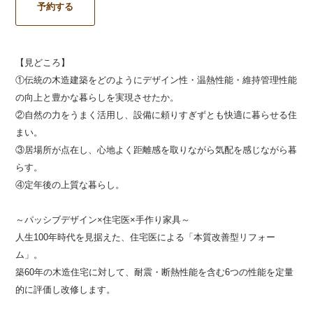
予約する
【見どころ】
①伝統の木造建築をどのようにデザイン性・温熱性能・維持管理性能
の向上と豊かな暮らしを実現させたか。
②自然の力をうまく活用し、設備に頼りすぎずとも快適に暮らせる住
まい。
③居場所が点在し、心地よく距離感を取りながら気配を感じながら暮
らす。
④定年後の上質な暮らし。
～パッシブデザイン×住宅医×手作り家具～
人生100年時代を見据えた、住宅医による「本質改善型リフォー
ム」。
築60年の木造住宅
に対して、耐震・断熱性能を含む6つの性能を定量
的に評価し改修します。