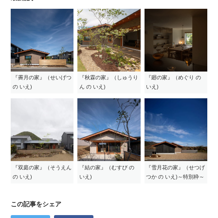
『霽月の家』（せいげつ
『秋霖の家』（しゅうり
『廻の家』（めぐり の
の いえ)
ん の いえ)
いえ)
『双庭の家』（そうえん
『結の家』（むすび の
『雪月花の家』（せつげ
の いえ)
いえ)
つか の いえ)～特別枠～
この記事をシェア