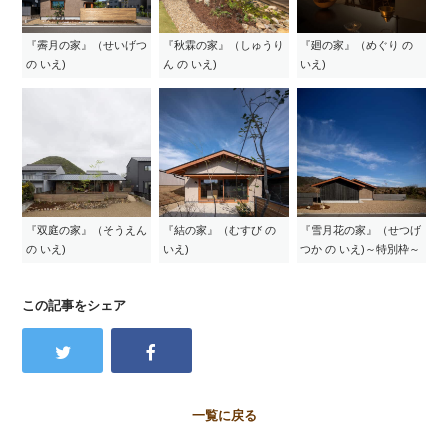
『霽月の家』（せいげつ
『秋霖の家』（しゅうり
『廻の家』（めぐり の
の いえ)
ん の いえ)
いえ)
『双庭の家』（そうえん
『結の家』（むすび の
『雪月花の家』（せつげ
の いえ)
いえ)
つか の いえ)～特別枠～
この記事をシェア
一覧に戻る