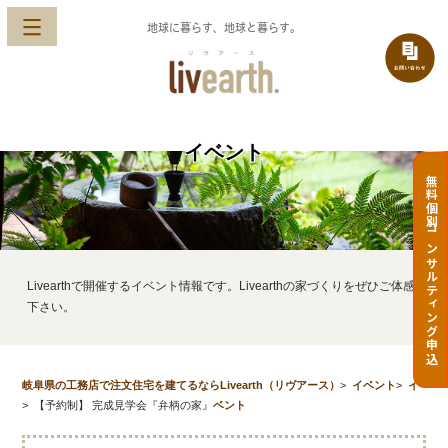
地球に暮らす、地球と暮らす。
イベント
無料個別コンサルティング申込
Livearthで開催するイベント情報です。Livearthの家づくりをぜひご体感
下さい。
岐阜県の工務店で注文住宅を建てるならLivearth（リヴアース）
>
イベント
>
イ
>
【予約制】 完成見学会『弁柄の家』
ベント