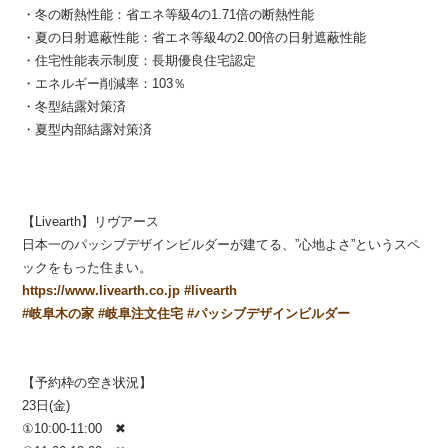
・冬の断熱性能：省エネ等級4の1.71倍の断熱性能
・夏の日射遮蔽性能：省エネ等級4の2.00倍の日射遮蔽性能
・住宅性能表示制度：長期優良住宅認定
・エネルギー削減率：103％
・冬型結露対策済
・夏型内部結露対策済
【Livearth】リヴアース
日本一のパッシブデザインビルダーが建てる、”心地よさ”というスペ
ックをもった住まい。
https://www.livearth.co.jp
#
livearth
#
岐阜木の家
#
岐阜注文住宅
#
パッシブデザインビルダー
【予約枠の空き状況】
23日(金)
①10:00-11:00
✖