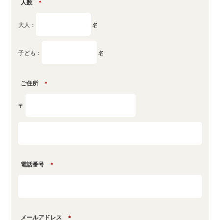
人数
＊
大人：
名
子ども：
名
ご住所
＊
〒
電話番号
＊
メールアドレス
＊