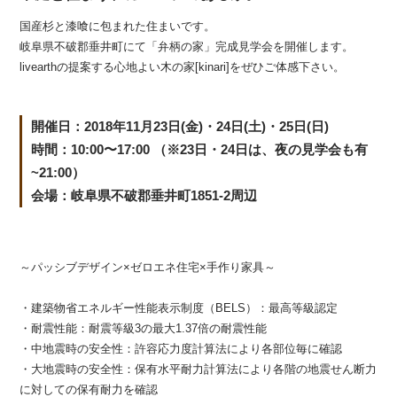
国産杉と漆喰に包まれた住まいです。
岐阜県不破郡垂井町にて「弁柄の家」完成見学会を開催します。
livearthの提案する心地よい木の家[kinari]をぜひご体感下さい。
開催日：2018年11月23日(金)・24日(土)・25日(日)
時間：10:00〜17:00 （※23日・24日は、夜の見学会も有
~21:00）
会場：岐阜県不破郡垂井町1851-2周辺
～パッシブデザイン×ゼロエネ住宅×手作り家具～
・建築物省エネルギー性能表示制度（BELS）：最高等級認定
・耐震性能：耐震等級3の最大1.37倍の耐震性能
・中地震時の安全性：許容応力度計算法により各部位毎に確認
・大地震時の安全性：保有水平耐力計算法により各階の地震せん断力
に対しての保有耐力を確認