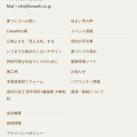
Mail｜info@livearth.co.jp
家づくりへの思い
住まい手の声
Livearthの家
イベント情報
心地よさを「見える化」する
現代の手仕事
いつまでも飽きのこないデザイン
家づくりの流れ
持続可能な社会づくりのために
建築現場ノート
施工例
お知らせ
本質改善型リフォーム
パブリシティ情報
現代の名工 田中淳氏×建築家 大橋利
講演・取材について
紀
会社概要
採用情報
プライバシーポリシー