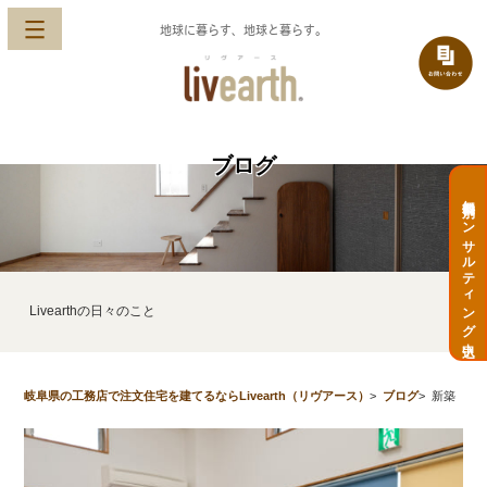
地球に暮らす、地球と暮らす。
ブログ
無料個別コンサルティング申込
Livearthの日々のこと
岐阜県の工務店で注文住宅を建てるならLivearth（リヴアース）
>
ブログ
>
新築