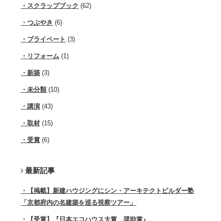
スクラップブック
(62)
つぶやき
(6)
プライベート
(3)
リフォーム
(1)
新築
(3)
未分類
(10)
講演
(43)
取材
(15)
受賞
(6)
最新記事
【掲載】新建ハウジングにシン・アーキテクトビルダー塾
「京都府内の名建築を巡る視察ツアー」
【受賞】『日本エコハウス大賞 奨励賞』