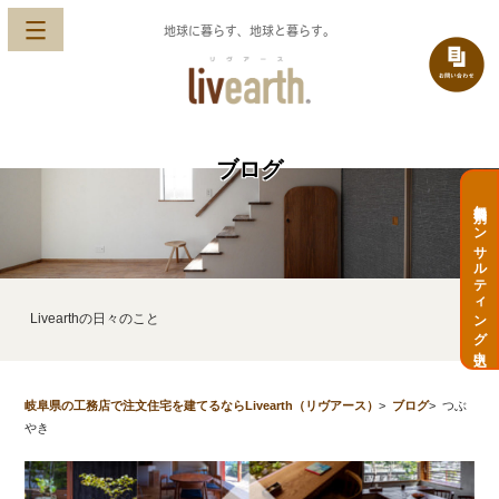
地球に暮らす、地球と暮らす。
ブログ
無料個別コンサルティング申込
Livearthの日々のこと
岐阜県の工務店で注文住宅を建てるならLivearth（リヴアース）
>
ブログ
>
つぶ
やき