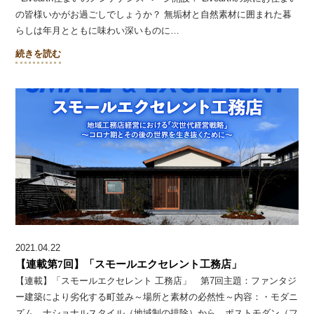
の皆様いかがお過ごしでしょうか？ 無垢材と自然素材に囲まれた暮
らしは年月とともに味わい深いものに…
続きを読む
2021.04.22
【連載第7回】「スモールエクセレント工務店」
【連載】「スモールエクセレント 工務店」 第7回主題：ファンタジ
ー建築により劣化する町並み～場所と素材の必然性～内容：・モダニ
ズム、ナショナルスタイル（地域制の排除）から ポストモダン（フ