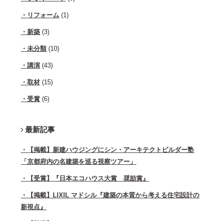
リフォーム
(1)
新築
(3)
未分類
(10)
講演
(43)
取材
(15)
受賞
(6)
最新記事
【掲載】新建ハウジングにシン・アーキテクトビルダー塾
「京都府内の名建築を巡る視察ツアー」
【受賞】『日本エコハウス大賞 奨励賞』
【掲載】LIXIL マドシル『建築の本質から考える住宅設計の
新視点』