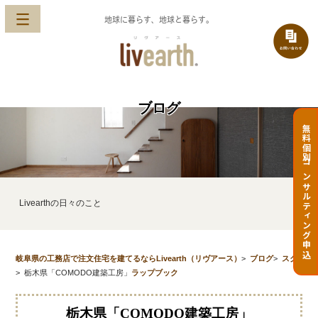
地球に暮らす、地球と暮らす。
ブログ
無料個別コンサルティング申込
Livearthの日々のこと
岐阜県の工務店で注文住宅を建てるならLivearth（リヴアース）
>
ブログ
>
スク
>
栃木県「COMODO建築工房」
ラップブック
栃木県「COMODO建築工房」