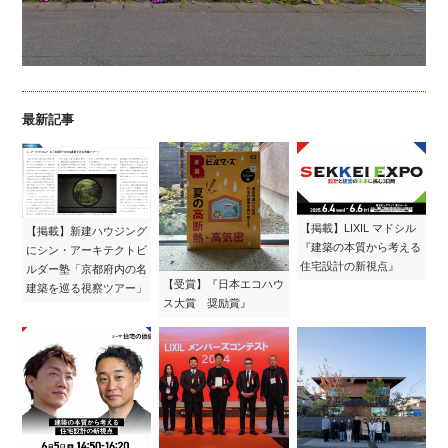
最新記事
【掲載】LIXIL マドシル
【掲載】新建ハウジング
『建築の本質から考える
にシン・アーキテクトビ
住宅設計の新視点』
ルダー塾「京都府内の名
【受賞】『日本エコハウ
建築を巡る視察ツアー」
ス大賞 奨励賞』