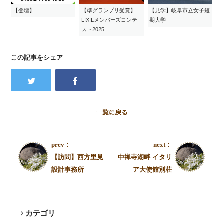
【登壇】
【準グランプリ受賞】
【見学】岐阜市立女子短
LIXILメンバーズコンテ
期大学
スト2025
この記事をシェア
一覧に戻る
prev：
next：
【訪問】西方里見
中禅寺湖畔 イタリ
設計事務所
ア大使館別荘
カテゴリ