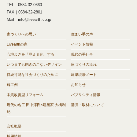
TEL｜0584-32-0660
FAX｜0584-32-2801
Mail｜info@livearth.co.jp
家づくりへの思い
住まい手の声
Livearthの家
イベント情報
心地よさを「見える化」する
現代の手仕事
いつまでも飽きのこないデザイン
家づくりの流れ
持続可能な社会づくりのために
建築現場ノート
施工例
お知らせ
本質改善型リフォーム
パブリシティ情報
現代の名工 田中淳氏×建築家 大橋利
講演・取材について
紀
会社概要
採用情報