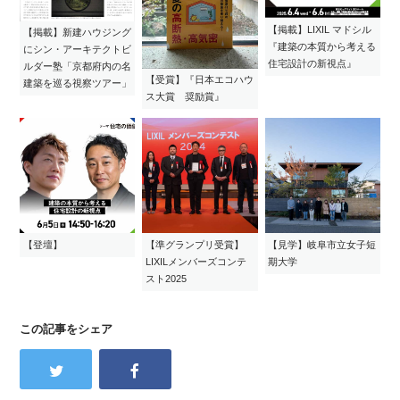
【掲載】LIXIL マドシル
【掲載】新建ハウジング
『建築の本質から考える
にシン・アーキテクトビ
住宅設計の新視点』
ルダー塾「京都府内の名
【受賞】『日本エコハウ
建築を巡る視察ツアー」
ス大賞 奨励賞』
【登壇】
【準グランプリ受賞】
【見学】岐阜市立女子短
LIXILメンバーズコンテ
期大学
スト2025
この記事をシェア