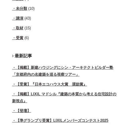
未分類
(10)
講演
(43)
取材
(15)
受賞
(6)
最新記事
【掲載】新建ハウジングにシン・アーキテクトビルダー塾
「京都府内の名建築を巡る視察ツアー」
【受賞】『日本エコハウス大賞 奨励賞』
【掲載】LIXIL マドシル『建築の本質から考える住宅設計の
新視点』
【登壇】
【準グランプリ受賞】LIXILメンバーズコンテスト2025