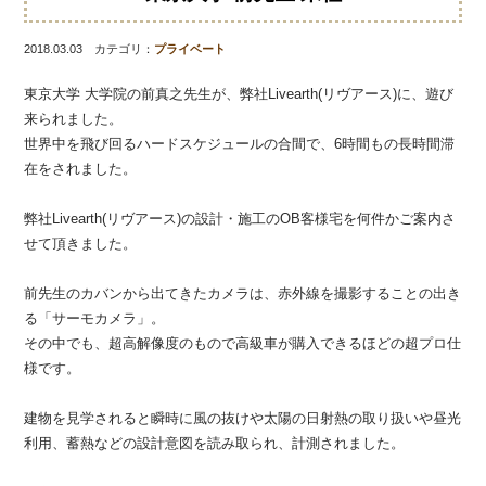
2018.03.03 カテゴリ：
プライベート
東京大学 大学院の前真之先生が、弊社Livearth(リヴアース)に、遊び
来られました。
世界中を飛び回るハードスケジュールの合間で、6時間もの長時間滞
在をされました。
弊社Livearth(リヴアース)の設計・施工のOB客様宅を何件かご案内さ
せて頂きました。
前先生のカバンから出てきたカメラは、赤外線を撮影することの出き
る「サーモカメラ」。
その中でも、超高解像度のもので高級車が購入できるほどの超プロ仕
様です。
建物を見学されると瞬時に風の抜けや太陽の日射熱の取り扱いや昼光
利用、蓄熱などの設計意図を読み取られ、計測されました。