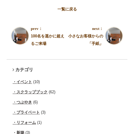
一覧に戻る
prev：
next：
100名を遥かに超え
小さなお客様からの
るご来場
「手紙」
カテゴリ
イベント
(10)
スクラップブック
(62)
つぶやき
(6)
プライベート
(3)
リフォーム
(1)
新築
(3)