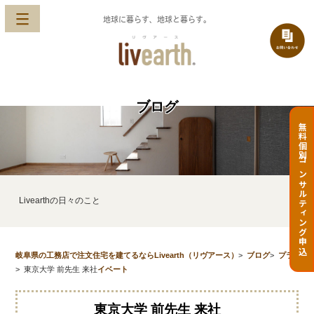
地球に暮らす、地球と暮らす。
ブログ
無料個別コンサルティング申込
Livearthの日々のこと
岐阜県の工務店で注文住宅を建てるならLivearth（リヴアース）
>
ブログ
>
プラ
>
東京大学 前先生 来社
イベート
東京大学 前先生 来社