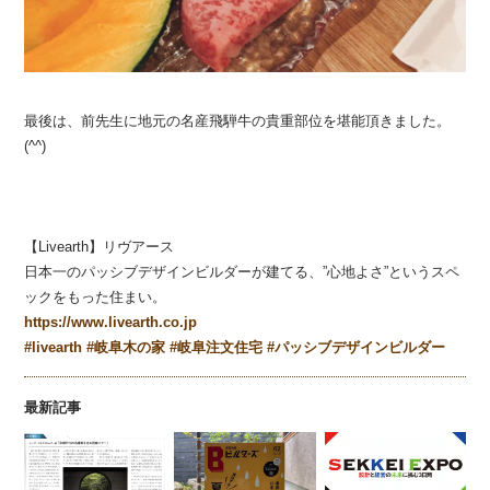
最後は、前先生に地元の名産飛騨牛の貴重部位を堪能頂きました。
(^^)
【Livearth】リヴアース
日本一のパッシブデザインビルダーが建てる、”心地よさ”というスペ
ックをもった住まい。
https://www.livearth.co.jp
#
livearth
#
岐阜木の家
#
岐阜注文住宅
#
パッシブデザインビルダー
最新記事