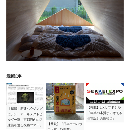
最新記事
【掲載】LIXIL マドシル
【掲載】新建ハウジング
『建築の本質から考える
にシン・アーキテクトビ
住宅設計の新視点』
ルダー塾「京都府内の名
【受賞】『日本エコハウ
建築を巡る視察ツアー」
ス大賞 奨励賞』