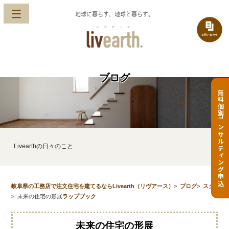
地球に暮らす、地球と暮らす。
ブログ
無料個別コンサルティング申込
Livearthの日々のこと
岐阜県の工務店で注文住宅を建てるならLivearth（リヴアース）
>
ブログ
>
スク
>
未来の住宅の形展
ラップブック
未来の住宅の形展