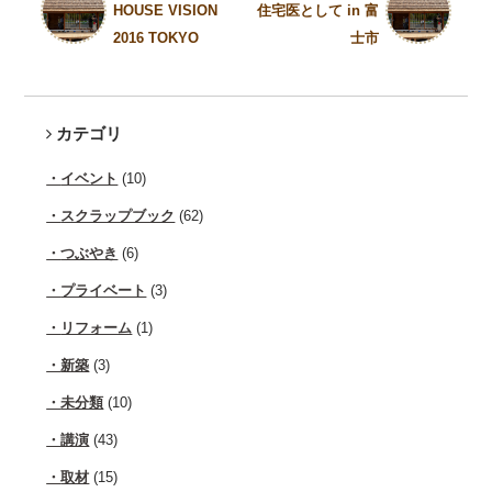
HOUSE VISION
住宅医として in 富
2016 TOKYO
士市
カテゴリ
イベント
(10)
スクラップブック
(62)
つぶやき
(6)
プライベート
(3)
リフォーム
(1)
新築
(3)
未分類
(10)
講演
(43)
取材
(15)