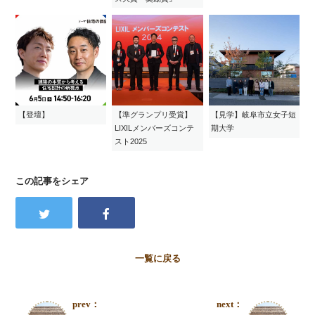
【登壇】
【準グランプリ受賞】
【見学】岐阜市立女子短
LIXILメンバーズコンテ
期大学
スト2025
この記事をシェア
一覧に戻る
prev：
next：