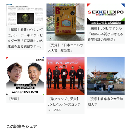
【掲載】LIXIL マドシル
【掲載】新建ハウジング
『建築の本質から考える
にシン・アーキテクトビ
住宅設計の新視点』
ルダー塾「京都府内の名
【受賞】『日本エコハウ
建築を巡る視察ツアー」
ス大賞 奨励賞』
【登壇】
【準グランプリ受賞】
【見学】岐阜市立女子短
LIXILメンバーズコンテ
期大学
スト2025
この記事をシェア