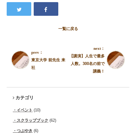
一覧に戻る
next：
prev：
【講演】人生で最多
東京大学 前先生 来
人数。300名の前で
社
講義！
カテゴリ
イベント
(10)
スクラップブック
(62)
つぶやき
(6)