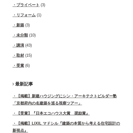
プライベート
(3)
リフォーム
(1)
新築
(3)
未分類
(10)
講演
(43)
取材
(15)
受賞
(6)
最新記事
【掲載】新建ハウジングにシン・アーキテクトビルダー塾
「京都府内の名建築を巡る視察ツアー」
【受賞】『日本エコハウス大賞 奨励賞』
【掲載】LIXIL マドシル『建築の本質から考える住宅設計の
新視点』