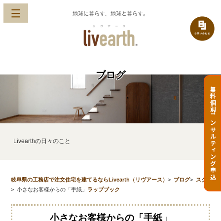
地球に暮らす、地球と暮らす。
ブログ
無料個別コンサルティング申込
Livearthの日々のこと
岐阜県の工務店で注文住宅を建てるならLivearth（リヴアース）
>
ブログ
>
スク
>
小さなお客様からの「手紙」
ラップブック
小さなお客様からの「手紙」