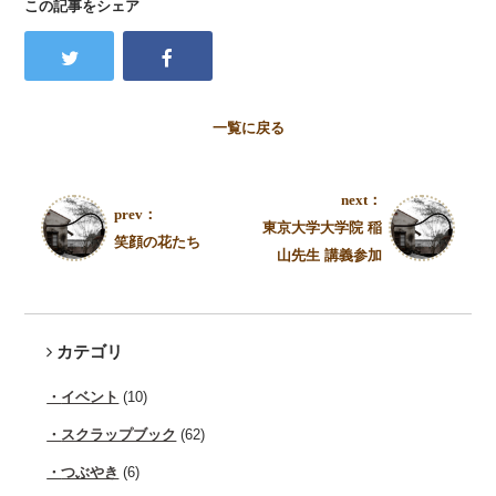
この記事をシェア
一覧に戻る
next：
prev：
東京大学大学院 稲
笑顔の花たち
山先生 講義参加
カテゴリ
イベント
(10)
スクラップブック
(62)
つぶやき
(6)