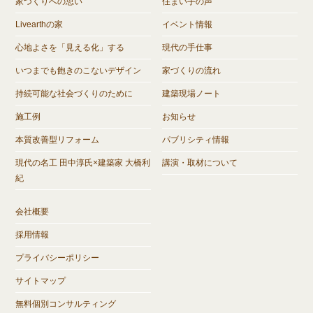
家づくりへの思い
住まい手の声
Livearthの家
イベント情報
心地よさを「見える化」する
現代の手仕事
いつまでも飽きのこないデザイン
家づくりの流れ
持続可能な社会づくりのために
建築現場ノート
施工例
お知らせ
本質改善型リフォーム
パブリシティ情報
現代の名工 田中淳氏×建築家 大橋利
講演・取材について
紀
会社概要
採用情報
プライバシーポリシー
サイトマップ
無料個別コンサルティング