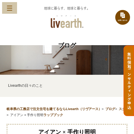
地球に暮らす、地球と暮らす。
ブログ
無料個別コンサルティング申込
Livearthの日々のこと
岐阜県の工務店で注文住宅を建てるならLivearth（リヴアース）
>
ブログ
>
スク
>
アイアン × 手作り照明
ラップブック
アイアン × 手作り照明