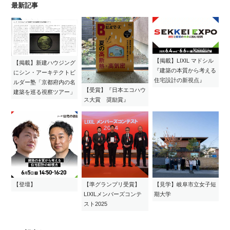
最新記事
【掲載】LIXIL マドシル
【掲載】新建ハウジング
『建築の本質から考える
にシン・アーキテクトビ
住宅設計の新視点』
ルダー塾「京都府内の名
【受賞】『日本エコハウ
建築を巡る視察ツアー」
ス大賞 奨励賞』
【登壇】
【準グランプリ受賞】
【見学】岐阜市立女子短
LIXILメンバーズコンテ
期大学
スト2025