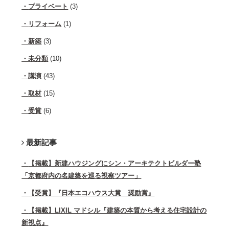
プライベート
(3)
リフォーム
(1)
新築
(3)
未分類
(10)
講演
(43)
取材
(15)
受賞
(6)
最新記事
【掲載】新建ハウジングにシン・アーキテクトビルダー塾
「京都府内の名建築を巡る視察ツアー」
【受賞】『日本エコハウス大賞 奨励賞』
【掲載】LIXIL マドシル『建築の本質から考える住宅設計の
新視点』